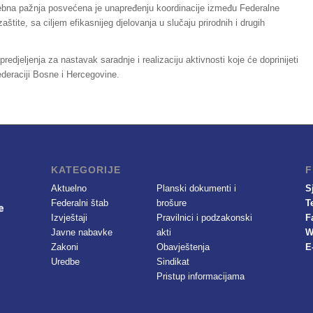
ebna pažnja posvećena je unapređenju koordinacije između Federalne
zaštite, sa ciljem efikasnijeg djelovanja u slučaju prirodnih i drugih
djeljenja za nastavak saradnje i realizaciju aktivnosti koje će doprinijeti
ederaciji Bosne i Hercegovine.
KATEGORIJE
F
Aktuelno
Planski dokumenti i
S
Federalni štab
brošure
T
Izvještaji
Pravilnici i podzakonski
F
Javne nabavke
akti
W
Zakoni
Obavještenja
E
Uredbe
Sindikat
Pristup informacijama