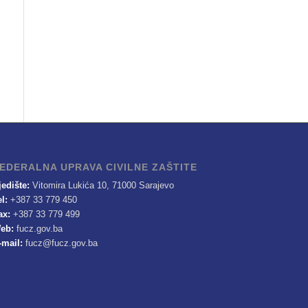
EDERALNA UPRAVA CIVILNE ZAŠTITE
jedište:
Vitomira Lukića 10, 71000 Sarajevo
el:
+387 33 779 450
ax:
+387 33 779 499
eb:
fucz.gov.ba
-mail:
fucz@fucz.gov.ba