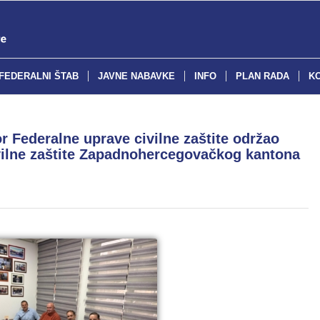
FEDERALNI ŠTAB
JAVNE NABAVKE
INFO
PLAN RADA
K
r Federalne uprave civilne zaštite održao
vilne zaštite Zapadnohercegovačkog kantona