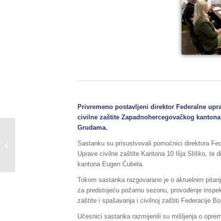
Privremeno postavljeni direktor Federalne uprav
civilne zaštite Zapadnohercegovačkog kantona 
Grudama.
Sažetak redovnog
izvještaja o stanju
Sastanku su prisustvovali pomoćnici direktora Fede
prirodnih i drugih
Uprave civilne zaštite Kantona 10 Ilija Sliško, te
nesreća na području...
kantona Eugen Ćubela.
Tokom sastanka razgovarano je o aktuelnim pitanj
za predstojeću požarnu sezonu, provođenje inspe
zaštite i spašavanja i civilnoj zaštiti Federacije 
Učesnici sastanka razmijenili su mišljenja o oprem