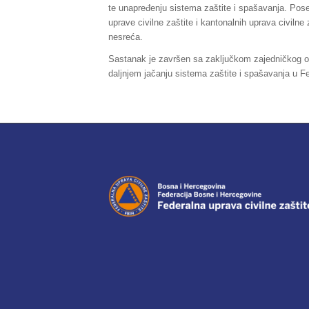
te unapređenju sistema zaštite i spašavanja. Pos
uprave civilne zaštite i kantonalnih uprava civilne 
nesreća.
Sastanak je završen sa zaključkom zajedničkog opre
daljnjem jačanju sistema zaštite i spašavanja u F