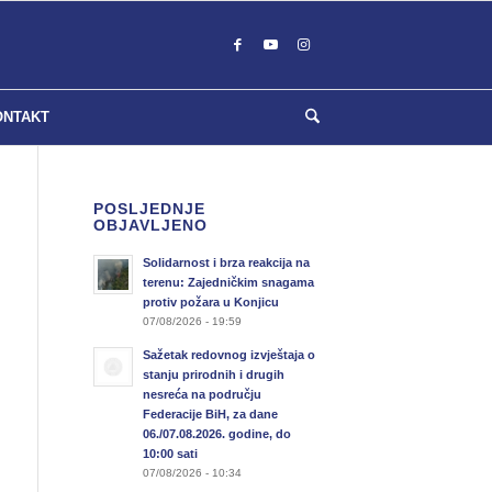
ONTAKT
POSLJEDNJE
OBJAVLJENO
Solidarnost i brza reakcija na
terenu: Zajedničkim snagama
protiv požara u Konjicu
07/08/2026 - 19:59
Sažetak redovnog izvještaja o
stanju prirodnih i drugih
nesreća na području
Federacije BiH, za dane
06./07.08.2026. godine, do
10:00 sati
07/08/2026 - 10:34