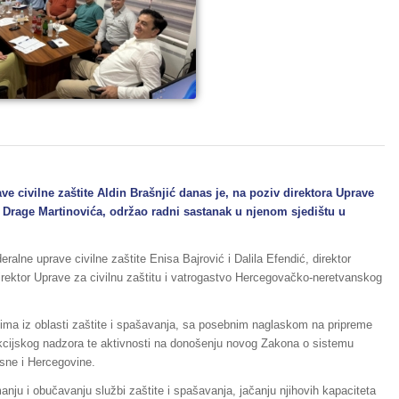
e civilne zaštite Aldin Brašnjić danas je, na poziv direktora Uprave
Drage Martinovića, održao radni sastanak u njenom sjedištu u
ralne uprave civilne zaštite Enisa Bajrović i Dalila Efendić, direktor
 direktor Uprave za civilnu zaštitu i vatrogastvo Hercegovačko-neretvanskog
ima iz oblasti zaštite i spašavanja, sa posebnim naglaskom na pripreme
kcijskog nadzora te aktivnosti na donošenju novog Zakona o sistemu
Bosne i Hercegovine.
anju i obučavanju službi zaštite i spašavanja, jačanju njihovih kapaciteta