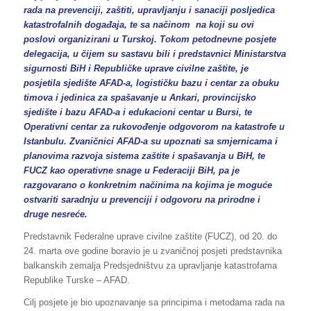
rada na prevenciji, zaštiti, upravljanju i sanaciji posljedica
katastrofalnih događaja, te sa načinom na koji su ovi
poslovi organizirani u Turskoj. Tokom petodnevne posjete
delegacija, u čijem su sastavu bili i predstavnici Ministarstva
sigurnosti BiH i Republičke uprave civilne zaštite, je
posjetila sjedište AFAD-a, logističku bazu i centar za obuku
timova i jedinica za spašavanje u Ankari, provincijsko
sjedište i bazu AFAD-a i edukacioni centar u Bursi, te
Operativni centar za rukovođenje odgovorom na katastrofe u
Istanbulu. Zvaničnici AFAD-a su upoznati sa smjernicama i
planovima razvoja sistema zaštite i spašavanja u BiH, te
FUCZ kao operativne snage u Federaciji BiH, pa je
razgovarano o konkretnim načinima na kojima je moguće
ostvariti saradnju u prevenciji i odgovoru na prirodne i
druge nesreće.
Predstavnik Federalne uprave civilne zaštite (FUCZ), od 20. do
24. marta ove godine boravio je u zvaničnoj posjeti predstavnika
balkanskih zemalja Predsjedništvu za upravljanje katastrofama
Republike Turske – AFAD.
Cilj posjete je bio upoznavanje sa principima i metodama rada na