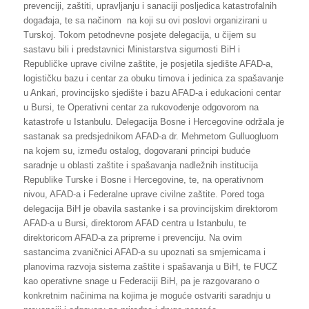
prevenciji, zaštiti, upravljanju i sanaciji posljedica katastrofalnih
događaja, te sa načinom na koji su ovi poslovi organizirani u
Turskoj. Tokom petodnevne posjete delegacija, u čijem su
sastavu bili i predstavnici Ministarstva sigurnosti BiH i
Republičke uprave civilne zaštite, je posjetila sjedište AFAD-a,
logističku bazu i centar za obuku timova i jedinica za spašavanje
u Ankari, provincijsko sjedište i bazu AFAD-a i edukacioni centar
u Bursi, te Operativni centar za rukovođenje odgovorom na
katastrofe u Istanbulu. Delegacija Bosne i Hercegovine održala je
sastanak sa predsjednikom AFAD-a dr. Mehmetom Gulluogluom
na kojem su, između ostalog, dogovarani principi buduće
saradnje u oblasti zaštite i spašavanja nadležnih institucija
Republike Turske i Bosne i Hercegovine, te, na operativnom
nivou, AFAD-a i Federalne uprave civilne zaštite. Pored toga
delegacija BiH je obavila sastanke i sa provincijskim direktorom
AFAD-a u Bursi, direktorom AFAD centra u Istanbulu, te
direktoricom AFAD-a za pripreme i prevenciju. Na ovim
sastancima zvaničnici AFAD-a su upoznati sa smjernicama i
planovima razvoja sistema zaštite i spašavanja u BiH, te FUCZ
kao operativne snage u Federaciji BiH, pa je razgovarano o
konkretnim načinima na kojima je moguće ostvariti saradnju u