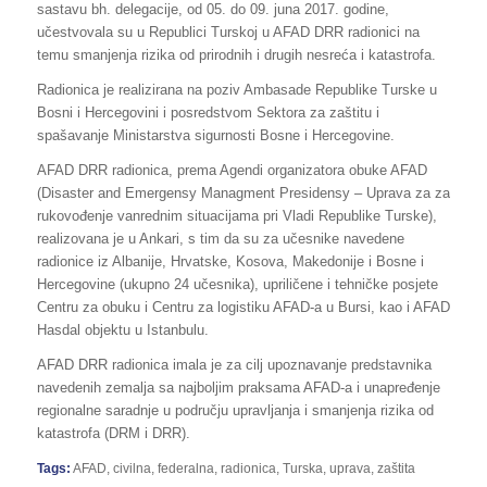
sastavu bh. delegacije, od 05. do 09. juna 2017. godine,
učestvovala su u Republici Turskoj u AFAD DRR radionici na
temu smanjenja rizika od prirodnih i drugih nesreća i katastrofa.
Radionica je realizirana na poziv Ambasade Republike Turske u
Bosni i Hercegovini i posredstvom Sektora za zaštitu i
spašavanje Ministarstva sigurnosti Bosne i Hercegovine.
AFAD DRR radionica, prema Agendi organizatora obuke AFAD
(Disaster and Emergensy Managment Presidensy – Uprava za za
rukovođenje vanrednim situacijama pri Vladi Republike Turske),
realizovana je u Ankari, s tim da su za učesnike navedene
radionice iz Albanije, Hrvatske, Kosova, Makedonije i Bosne i
Hercegovine (ukupno 24 učesnika), upriličene i tehničke posjete
Centru za obuku i Centru za logistiku AFAD-a u Bursi, kao i AFAD
Hasdal objektu u Istanbulu.
AFAD DRR radionica imala je za cilj upoznavanje predstavnika
navedenih zemalja sa najboljim praksama AFAD-a i unapređenje
regionalne saradnje u području upravljanja i smanjenja rizika od
katastrofa (DRM i DRR).
Tags:
AFAD
,
civilna
,
federalna
,
radionica
,
Turska
,
uprava
,
zaštita