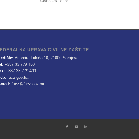
03/08/2026 - 09:28
EDERALNA UPRAVA CIVILNE ZAŠTITE
jedište:
Vitomira Lukića 10, 71000 Sarajevo
el:
+387 33 779 450
ax:
+387 33 779 499
eb:
fucz.gov.ba
-mail:
fucz@fucz.gov.ba