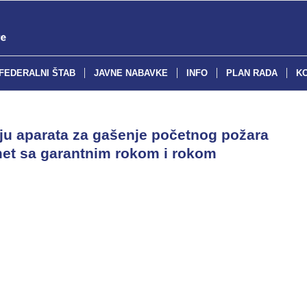
FEDERALNI ŠTAB
JAVNE NABAVKE
INFO
PLAN RADA
K
nju aparata za gašenje početnog požara
omet sa garantnim rokom i rokom