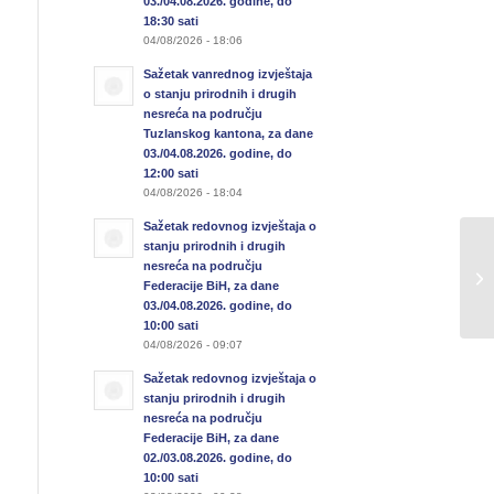
03./04.08.2026. godine, do
18:30 sati
04/08/2026 - 18:06
Sažetak vanrednog izvještaja
o stanju prirodnih i drugih
nesreća na području
Tuzlanskog kantona, za dane
03./04.08.2026. godine, do
12:00 sati
04/08/2026 - 18:04
Sažetak redovnog izvještaja o
stanju prirodnih i drugih
Pr
nesreća na području
ur
Federacije BiH, za dane
vr
03./04.08.2026. godine, do
10:00 sati
04/08/2026 - 09:07
Sažetak redovnog izvještaja o
stanju prirodnih i drugih
nesreća na području
Federacije BiH, za dane
02./03.08.2026. godine, do
10:00 sati