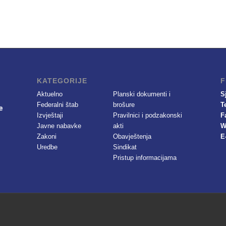
KATEGORIJE
F
Aktuelno
Planski dokumenti i
S
Federalni štab
brošure
T
Izvještaji
Pravilnici i podzakonski
F
Javne nabavke
akti
W
Zakoni
Obavještenja
E
Uredbe
Sindikat
Pristup informacijama