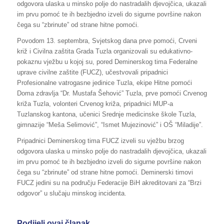
odgovora ulaska u minsko polje do nastradalih djevojčica, ukazali
im prvu pomoć te ih bezbjedno izveli do sigurne površine nakon
čega su “zbrinute” od strane hitne pomoći.
Povodom 13. septembra, Svjetskog dana prve pomoći, Crveni
križ i Civilna zaštita Grada Tuzla organizovali su edukativno-
pokaznu vježbu u kojoj su, pored Deminerskog tima Federalne
uprave civilne zaštite (FUCZ), učestvovali pripadnici
Profesionalne vatrogasne jedinice Tuzla, ekipe Hitne pomoći
Doma zdravlja “Dr. Mustafa Šehović” Tuzla, prve pomoći Crvenog
križa Tuzla, volonteri Crvenog križa, pripadnici MUP-a
Tuzlanskog kantona, učenici Srednje medicinske škole Tuzla,
gimnazije “Meša Selimović”, “Ismet Mujezinović” i OŠ “Miladije”.
Pripadnici Deminerskog tima FUCZ izveli su vježbu brzog
odgovora ulaska u minsko polje do nastradalih djevojčica, ukazali
im prvu pomoć te ih bezbjedno izveli do sigurne površine nakon
čega su “zbrinute” od strane hitne pomoći. Deminerski timovi
FUCZ jedini su na području Federacije BiH akreditovani za “Brzi
odgovor” u slučaju minskog incidenta.
Podijeli ovaj članak