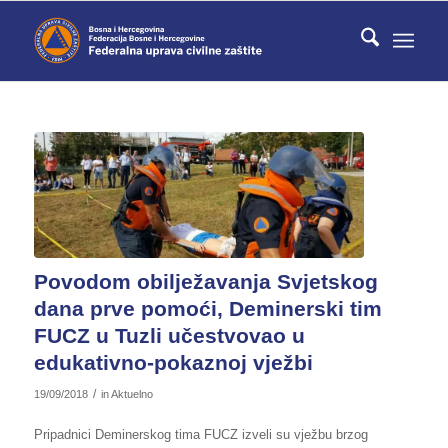
Povodom obilježavanja Svjetskog
dana prve pomoći, Deminerski tim
FUCZ u Tuzli učestvovao u
edukativno-pokaznoj vježbi
/
19/09/2018
in
Aktuelno
Pripadnici Deminerskog tima FUCZ izveli su vježbu brzog