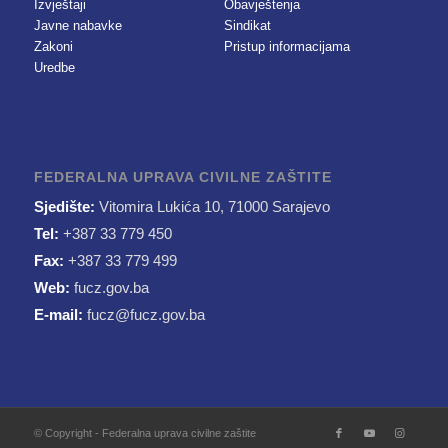
Izvještaji
Obavještenja
Javne nabavke
Sindikat
Zakoni
Pristup informacijama
Uredbe
FEDERALNA UPRAVA CIVILNE ZAŠTITE
Sjedište:
Vitomira Lukića 10, 71000 Sarajevo
Tel:
+387 33 779 450
Fax:
+387 33 779 499
Web:
fucz.gov.ba
E-mail:
fucz@fucz.gov.ba
© Copyright - Federalna uprava civilne zaštite