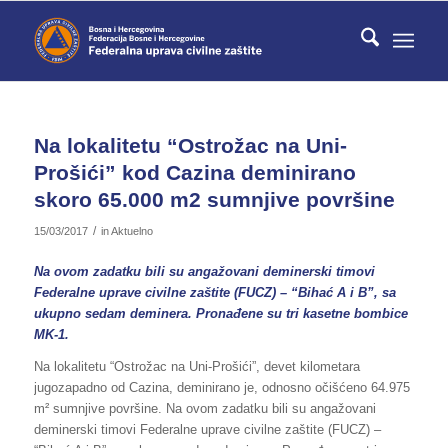
Na lokalitetu “Ostrožac na Uni-
Prošići” kod Cazina deminirano
skoro 65.000 m2 sumnjive površine
/
15/03/2017
in
Aktuelno
Na ovom zadatku bili su angažovani deminerski timovi
Federalne uprave civilne zaštite (FUCZ) – “Bihać A i B”, sa
ukupno sedam deminera. Pronađene su tri kasetne bombice
MK-1.
Na lokalitetu “Ostrožac na Uni-Prošići”, devet kilometara
jugozapadno od Cazina, deminirano je, odnosno očišćeno 64.975
m² sumnjive površine. Na ovom zadatku bili su angažovani
deminerski timovi Federalne uprave civilne zaštite (FUCZ) –