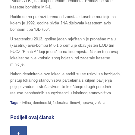
“Bihać A i B”, sa ukupno sedam deminera. Pronađene su tri
kasetne bombice MK-1.
Radilo se na pretrazi terena od zaostale kasetne municije na
kojem je 1992. godine bivša JNA djelovala kasetnom avio
bombom tipa “BL-755”.
U septembru 2013. godine jedan mještanin je pronašao malu
(kasetnu) avio-bombu MK-1 o čemu je obaviješten EOD tim
FUCZ “Bihać A” koji je uništio na licu mjesta. Nakon toga ovaj
lokalitet se nije koristio zbog bojazni od zaostale kasetne
minicije.
Nakon deminiranja ove lokacije stekli su se uslovi za bezbjedniji
pristup lokalnog stanovništva parcelama s ciljem bavljenja
poljoprivredom i stočarstvom te korištenje drugih prirodnih
resursa neophodnih za egzistenciju lokalnog stanovništva.
Tags:
civilna
,
deminerski
,
federalna
,
timovi
,
uprava
,
zaštita
Podijeli ovaj članak