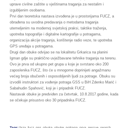
uprave civilne zaštite u vještinama traganja za nestalim i
izgubljenim osobama.
Prvi dan teoretska nastava izvođena je u prostorijama FUCZ, a
obrađena su uvodna predavanja o metodama traganja
utemeljenim na modernoj svjetskoj praksi, taktike traženja,
upotreba topografije i digitalne kartografije u potragama,
organizacija akcije traganja, korištenje radio veze, te upotreba
GPS uređaja u potragama.
Drugi dan obuke odvijao se na lokalitetu Grkarica na planini
Igman gdje su praktično uvježbavane tehnike traganja na terenu.
Ovo je prva od ukupno pet grupa u koje je svrstano oko 200
zaposlenika FUCZ, što će u mnogome doprinijeti angažmanu
većeg broja obučenih i osposobljenih ljudi za potrage. Obuku su
izvodili instruktori za vođenje potraga GSS u BiH Zdenko Marić i
Sabahudin Spahović, koji je i pripadnik FUCZ.
Nastavak obuke je predviđen za četvrtak, 10.8.2017.godine, kada
se očekuje prisustvo oko 30 pripadnika FUCZ.
Tags:
faza
,
fucz
,
gss
,
obuka
,
obuke
,
potraga
,
prva
,
rescue
,
search
,