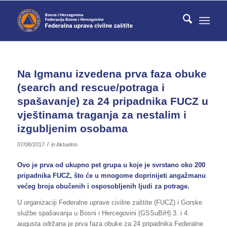
Na Igmanu izvedena prva faza obuke
(search and rescue/potraga i
spašavanje) za 24 pripadnika FUCZ u
vještinama traganja za nestalim i
izgubljenim osobama
/
07/08/2017
in
Aktuelno
Ovo je prva od ukupno pet grupa u koje je svrstano oko 200
pripadnika FUCZ, što će u mnogome doprinijeti angažmanu
većeg broja obučenih i osposobljenih ljudi za potrage.
U organizaciji Federalne uprave civilne zaštite (FUCZ) i Gorske
službe spašavanja u Bosni i Hercegovini (GSSuBiH) 3. i 4.
augusta održana je prva faza obuke za 24 pripadnika Federalne