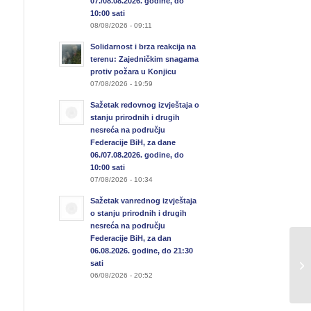
07./08.08.2026. godine, do
10:00 sati
08/08/2026 - 09:11
Solidarnost i brza reakcija na
terenu: Zajedničkim snagama
protiv požara u Konjicu
07/08/2026 - 19:59
Sažetak redovnog izvještaja o
stanju prirodnih i drugih
nesreća na području
Federacije BiH, za dane
06./07.08.2026. godine, do
10:00 sati
07/08/2026 - 10:34
Sažetak vanrednog izvještaja
o stanju prirodnih i drugih
nesreća na području
Federacije BiH, za dan
Sa
06.08.2026. godine, do 21:30
sati
u 
06/08/2026 - 20:52
05