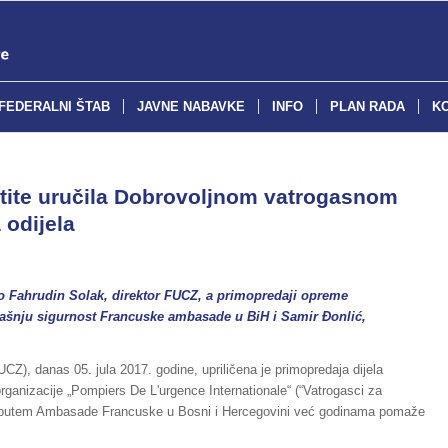
FEDERALNI ŠTAB
JAVNE NABAVKE
INFO
PLAN RADA
K
štite uručila Dobrovoljnom vatrogasnom
 odijela
 Fahrudin Solak, direktor FUCZ, a primopredaji opreme
trašnju sigurnost Francuske ambasade u BiH i Samir Đonlić,
UCZ), danas 05. jula 2017. godine, upriličena je primopredaja dijela
ganizacije „Pompiers De L'urgence Internationale“ (“Vatrogasci za
a putem Ambasade Francuske u Bosni i Hercegovini već godinama pomaže