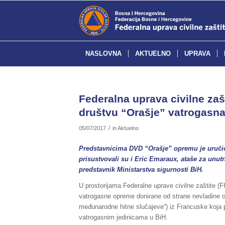
NASLOVNA
AKTUELNO
UPRAVA
Federalna uprava civilne za
društvu “Orašje” vatrogasna
/
05/07/2017
in
Aktuelno
Predstavnicima DVD “Orašje” opremu je uručio
prisustvovali su i Eric Emaraux, ataše za unu
predstavnik Ministarstva sigurnosti BiH.
U prostorijama Federalne uprave civilne zaštite (F
vatrogasne opreme donirane od strane nevladine or
međunarodne hitne slučajeve“) iz Francuske koj
vatrogasnim jedinicama u BiH.