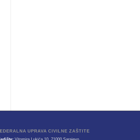
EDERALNA UPRAVA CIVILNE ZAŠTITE
jedište:
Vitomira Lukića 10, 71000 Sarajevo