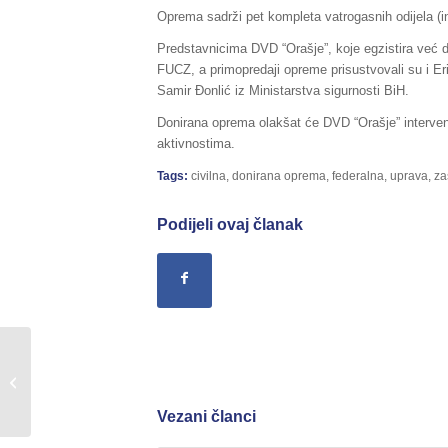
Oprema sadrži pet kompleta vatrogasnih odijela (in
Predstavnicima DVD “Orašje”, koje egzistira već d
FUCZ, a primopredaji opreme prisustvovali su i E
Samir Đonlić iz Ministarstva sigurnosti BiH.
Donirana oprema olakšat će DVD “Orašje” interven
aktivnostima.
Tags:
civilna
,
donirana oprema
,
federalna
,
uprava
,
za
Podijeli ovaj članak
Sažetak Redovnog izvještaja o stanju
u Federaciji BiH, za dane
04./05.07.2017....
Vezani članci