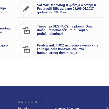
Sažetak Redovnog izvještaja o stanju u
dnja
Federaciji BiH, za dane 08./09.04.2017.
 u
godine, do 10:00 sati
Timovi za UES FUCZ na planini Dinari
aradnju
uništili minobacačku minu koju su
CZ
prolašli planinari
aja o
Predstavnik FUCZ uspješno završio kurs
za inspektora kontrole kvaliteta
humanitarnog deminiranja
KATEGORIJE
F
Aktuelno
Planski dokumenti i
S