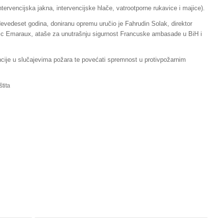
tervencijska jakna, intervencijske hlače, vatrootporne rukavice i majice).
evedeset godina, doniranu opremu uručio je Fahrudin Solak, direktor
ric Emaraux, ataše za unutrašnju sigurnost Francuske ambasade u BiH i
cije u slučajevima požara te povećati spremnost u protivpožarnim
štita