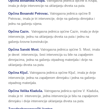
Općina
Bosanska Krupa
.
Vatrogasna jedinica općine B.Krupa,
imala je dvije intervencije na uklanjanju drveta sa puta.
Općina Bosanski Petrovac.
Vatrogasna jedinica općine B
Petrovac, imala je tri intervencije, dvije na gašenju dimnjaka i
jednu na gašenju sijena.
Općina Cazin.
Vatrogasna jedinica općine Cazin, imala je dvije
intervencije, jednu na uklanjanju drveta sa puta i jednu na
gašenju krovne konstrukcije.
Općina Sanski Most.
Vatrogasna jedinica općine S. Most, imala
je devet intervencija, šest intervencija su bile na zapaljenim
dimnjacima, jedna na gašenju otpadnog materijala i dvije na
uklanjanju drveta sa puta.
Općina Ključ.
Vatrogasna jedinica općine Ključ, imala je dvije
intervencije, jedna na zapaljenom dimnjaku i jedna na gašenju
otpadnog materijala.
Općina Velika Kladuša.
Vatrogasna jedinica općine V. Kladuša,
imala je tri intervencije, jedna intervencija je bila na zapaljenom
dimnjaku i dvije intervencije uklanjanja drveta sa puta.
Zapadnohercegovački kanton