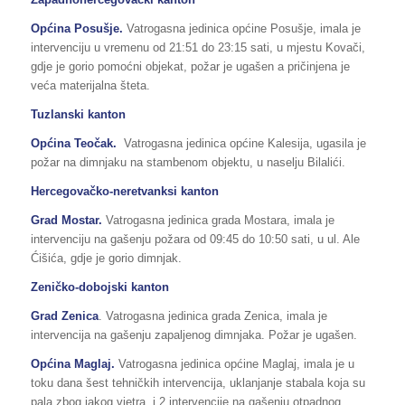
Općina Posušje.
Vatrogasna jedinica općine Posušje, imala je
intervenciju u vremenu od 21:51 do 23:15 sati, u mjestu Kovači,
gdje je gorio pomoćni objekat, požar je ugašen a pričinjena je
veća materijalna šteta.
Tuzlanski kanton
Općina Teočak.
Vatrogasna jedinica općine Kalesija, ugasila je
požar na dimnjaku na stambenom objektu, u naselju Bilalići.
Hercegovačko-neretvanksi kanton
Grad Mostar.
Vatrogasna jedinica grada Mostara, imala je
intervenciju na gašenju požara od 09:45 do 10:50 sati, u ul. Ale
Ćišića, gdje je gorio dimnjak.
Zeničko-dobojski kanton
Grad Zenica
. Vatrogasna jedinica grada Zenica, imala je
intervencija na gašenju zapaljenog dimnjaka. Požar je ugašen.
Općina Maglaj.
Vatrogasna jedinica općine Maglaj, imala je u
toku dana šest tehničkih intervencija, uklanjanje stabala koja su
pala zbog jakog vjetra, i 2 intervencije na gašenju otpadnog