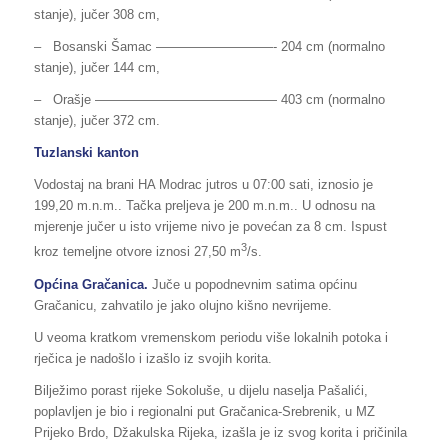
stanje), jučer 308 cm,
– Bosanski Šamac —————————- 204 cm (normalno
stanje), jučer 144 cm,
– Orašje —————————————— 403 cm (normalno
stanje), jučer 372 cm.
Tuzlanski kanton
Vodostaj na brani HA Modrac jutros u 07:00 sati, iznosio je
199,20 m.n.m.. Tačka preljeva je 200 m.n.m.. U odnosu na
mjerenje jučer u isto vrijeme nivo je povećan za 8 cm. Ispust
3
kroz temeljne otvore iznosi 27,50 m
/s.
Općina Gračanica.
Juče u popodnevnim satima općinu
Gračanicu, zahvatilo je jako olujno kišno nevrijeme.
U veoma kratkom vremenskom periodu više lokalnih potoka i
rječica je nadošlo i izašlo iz svojih korita.
Bilježimo porast rijeke Sokoluše, u dijelu naselja Pašalići,
poplavljen je bio i regionalni put Gračanica-Srebrenik, u MZ
Prijeko Brdo, Džakulska Rijeka, izašla je iz svog korita i pričinila