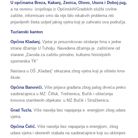
U općinama Breza, Kakanj, Zenica, Olovo, Usora i Doboj-jug,
a na osnovu izvještaja iz Općinskih/Gradskih službi civilne
zaštite, informisani smo da nije bilo nikakvih problema niti
prijavljenih šteta usljed jakog vjetra koji je zahvatio ova područja.
Tuzlanski kanton
Općina Kladanj.
Vjetar je prouzrokovao skidanje lima s jedne
strane džamije U Tuholju. Navedena džamija je zaštićene od
starane „Zavoda za zaštitu prirodno, kulturno historijskih
spomenika TK“
Nastava u OŠ „Kladanj“ otkazana zbog vjetra koji je oštetio krov
škole.
Općina Banovići.
Više prijava građana zbog palog drveća preko
saobraćajnica u MZ: Čifluk, Treštenica, Bučik i oštećenja
krovova stambenih objekata: u MZ Bučik i Stražbenica.
Grad Tuzla.
Više naselja bez napajanja e. energijom zbog udara
vjetra.
Općina Čelić.
Više naselja bez napajanja e.energijom, zbog
udara vjetra i oborenih stabala na saobraćajnice koji su uklonjeni