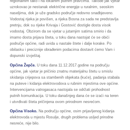
regionalnim tako i na lokalnim putnim pravcima. Takođe jak vjetar
uzrokovao je nestanak električne energije u ruralnim, seoskim
naseljima, dok je uže gradsko područje redovno snadbjeveno.
Vodostaj rijeka je povišen, a rijeka Bosna za sada ne predstavlja
pretnju, dok su rijeke Krivaja i Gostović dostigle dosta visok
vodostaj. Obzirom da se vjetar u jutarnjim satima smirio i da
imamo dosta prijava šteta, u toku dana nastojat će se obići
područje općine, radi uvida u nastale štete i dalje korake. Po
obilasku i preciznije obrađenim podacima dostavit ćemo Vam i
dopunski izvještaj.
Općina Žepče.
U toku dana 11.12.2017.godine na području
općine, jak vjetar je pričinio znatnu materijalnu štetu u smislu
skidanja crijepova sa stambenih objekata (kuće), padanja stabala
na puteve i kidanja elektrovodova u rubnim mjestima ove općine.
Intervencijama vatrogasaca nastojala se održati prohodnost
putnih komunikacija. U toku današnjeg dana će se izaći na teren
i utvrđivati šteta pričinjena ovom prirodnom nesrećom.
Općina Visoko.
Na području općine, osim prijavljenog kidanja
elektrovoda u mjestu Rosulje, drugih problema usljed prirodne
nesreće, nije bilo.