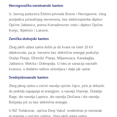
Hercegovačko-neretvanski kanton
Iz Javnog poduzeća Elektro-privreda Bosne i Hercegovine, zbog
posljedica jučerašnjeg nevremena, bez elektroopskrbe dijelovi
Općine Jablanica, prema Komadinovom vrelu i dijelovi Općine
Konjic, Bjelimići i Lukomir.
Zeničko-dobojski kanton
Zbog jakih udara vjetra došlo je do kvara na četiri 10 kV
dalekovoda, pa je trenutno bez električne energije područje
Orašje Planja, Džemilić Planja, Miljanovaca, Karadaglija,
Jablanice, Mekiša i Dobropolja. U toku je sanacija nastalih
kvarova, a dodatno radove uslovljava i dalje jak vjetar.
Srednjobosanski kanton
Zbog jakog vjetra u većini naselja općine Jajce, juče je dolazilo
do prekida napajanja el.energijom, a naselja Vlasinje, Dolabije
Bage, dio naselja Lupnice, dio naselja Divičana i dio naselja
Bešpelja još su bez električne energije.
U MZ Torlakovac, općina Donji Vakuf, evidentiran je nestanak
el.energije u noćnim satima, zbog jakih udara vjetra.