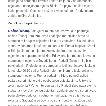
došlo je do oštećenja krovnih konstrukcija na više stambenih
objekata u naseljenom mjestu Bijela. Po prijavi, na lice mjesta
izašli pripadnici Općinske službe civilne zaštite i Protivpožarne
zaštite općine Jablanica.
Zeničko-dobojski kanton
Općina Tešanj.
Jak vjetar tokom noći zahvatio je područje
općine Tešanj i prouzrokovao značajne materijalne štete na
stambenim i drugim objektima i elektro vodovima. Usljed udara
vjetra evidentirano je rušenje minareta na Ferhat-begovoj džamiji
u Tešnju čije rušenje je prouzrokovalo štetu na poslovnim
objektima u neposrednoj blizini. Prijavljeno je i rušenje krova na
stambenom objektu u Jevadžijama i Raduši (Dolac), nije bilo
povrijeđenih. Profesionalna vatrogasna jedinica, intervenisala je
jutros oko 06:10 sati u Raduši kojom prilikom je izbio požar na
stambenom objektu. Prema podacima Hitne pomoći usljed
požara su primljene dvije osobe zbog udisaja dima. U toku je
akcija gašenja.PVJ je intervenisala i u Raduši zbog pada elektro
stuba na krov stambenog objekta. Evidentirano je više prijava o
padu elektro vodova na putne komunikacije, te su isti odmah
uklanjani. Saobraćaj se odvija po suhim putevima. Zbog pada
pokrova sa stambenog objekta na lokalnom putu Tešanj –