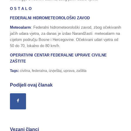
O S T A L O
FEDERALNI HIDROMETEOROLOŠKI ZAVOD
Meteoalarm
: Federalni hidrometeorološki zavod, zbog očekivanih
jačih udara vjetra, za danas je izdao Narandžasti meteoalarm na
cijelom području Bosne i Hercegovine. Očekivani udari vjetra od
50 do 70, lokalno do 80 km/h.
OPERATIVNI CENTAR FEDERALNE UPRAVE
CIVILNE
ZAŠTITE
Tags:
civilna
,
federalna
,
izvještaj
,
uprava
,
zaštita
Podijeli ovaj članak
Vezani članci