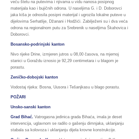
veću štetu na putevima i njivama u vidu nanosa posipnog
materijala kao i bujičnih odrona. U naseljima G. i D. Doborovci
jaka kiša je odnosila posipni materijal i ugrozila lokalne puteve u
dijelovima Serhatlije, Džanani i Hodžići. Zabilježeni su i dva veća
odrona na regionalnom putu za Srebrenik u naseljima Škahovica i
Doborovci.
Bosansko-podrinjski kanton
Nivo rijeke Drine, izmjeren jutros u 08,00 časova, na mjernoj
stanici u Goraždu iznosio je 92,29 centimetara i u blagom je
porastu.
Zeničko-dobojski kanton
Vodostaj rijeka: Bosna, Uusora i Tešanjkasu u blago porastu.
POŽARI
Unsko-sanski kanton
Grad Bihać.
Vatrogasna jedinica grada Bihaća, imala je deset
intervencija, uglavnom se radilo o gašenju dimnjaka, uklanjanju
stabala sa kolovoza i uklanjanju dijela krovne konstrukcije.