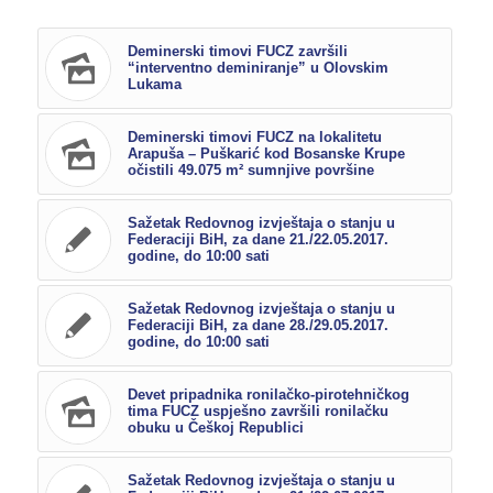
Deminerski timovi FUCZ završili
“interventno deminiranje” u Olovskim
Lukama
Deminerski timovi FUCZ na lokalitetu
Arapuša – Puškarić kod Bosanske Krupe
očistili 49.075 m² sumnjive površine
Sažetak Redovnog izvještaja o stanju u
Federaciji BiH, za dane 21./22.05.2017.
godine, do 10:00 sati
Sažetak Redovnog izvještaja o stanju u
Federaciji BiH, za dane 28./29.05.2017.
godine, do 10:00 sati
Devet pripadnika ronilačko-pirotehničkog
tima FUCZ uspješno završili ronilačku
obuku u Češkoj Republici
Sažetak Redovnog izvještaja o stanju u