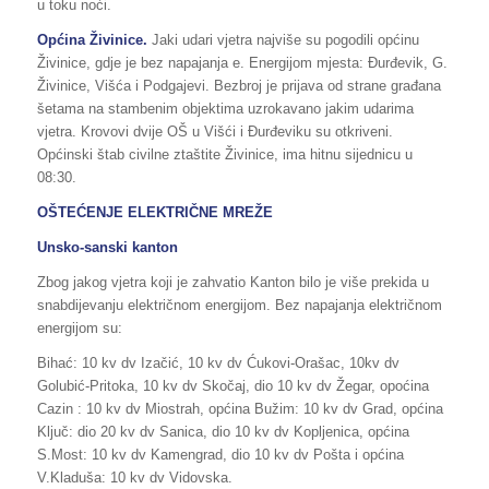
u toku noći.
Općina Živinice.
Jaki udari vjetra najviše su pogodili općinu
Živinice, gdje je bez napajanja e. Energijom mjesta: Đurđevik, G.
Živinice, Višća i Podgajevi. Bezbroj je prijava od strane građana
šetama na stambenim objektima uzrokavano jakim udarima
vjetra. Krovovi dvije OŠ u Višći i Đurđeviku su otkriveni.
Općinski štab civilne ztaštite Živinice, ima hitnu sijednicu u
08:30.
OŠTEĆENJE ELEKTRIČNE MREŽE
Unsko-sanski kanton
Zbog jakog vjetra koji je zahvatio Kanton bilo je više prekida u
snabdijevanju električnom energijom. Bez napajanja električnom
energijom su:
Bihać: 10 kv dv Izačić, 10 kv dv Ćukovi-Orašac, 10kv dv
Golubić-Pritoka, 10 kv dv Skočaj, dio 10 kv dv Žegar, opoćina
Cazin : 10 kv dv Miostrah, općina Bužim: 10 kv dv Grad, općina
Ključ: dio 20 kv dv Sanica, dio 10 kv dv Kopljenica, općina
S.Most: 10 kv dv Kamengrad, dio 10 kv dv Pošta i općina
V.Kladuša: 10 kv dv Vidovska.