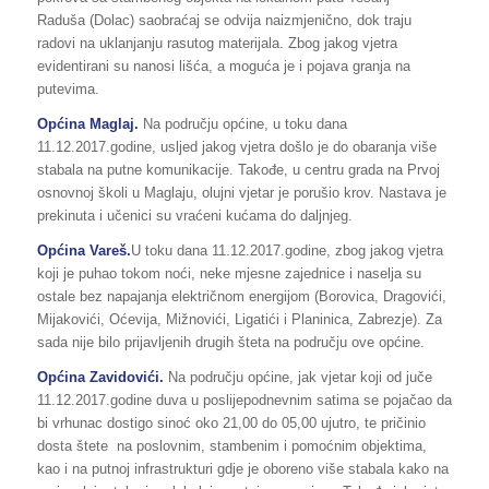
Raduša (Dolac) saobraćaj se odvija naizmjenično, dok traju
radovi na uklanjanju rasutog materijala. Zbog jakog vjetra
evidentirani su nanosi lišća, a moguća je i pojava granja na
putevima.
Općina Maglaj.
Na području općine, u toku dana
11.12.2017.godine, usljed jakog vjetra došlo je do obaranja više
stabala na putne komunikacije. Takođe, u centru grada na Prvoj
osnovnoj školi u Maglaju, olujni vjetar je porušio krov. Nastava je
prekinuta i učenici su vraćeni kućama do daljnjeg.
Općina Vareš.
U toku dana 11.12.2017.godine, zbog jakog vjetra
koji je puhao tokom noći, neke mjesne zajednice i naselja su
ostale bez napajanja električnom energijom (Borovica, Dragovići,
Mijakovići, Oćevija, Mižnovići, Ligatići i Planinica, Zabrezje). Za
sada nije bilo prijavljenih drugih šteta na području ove općine.
Općina Zavidovići.
Na području općine, jak vjetar koji od juče
11.12.2017.godine duva u poslijepodnevnim satima se pojačao da
bi vrhunac dostigo sinoć oko 21,00 do 05,00 ujutro, te pričinio
dosta štete na poslovnim, stambenim i pomoćnim objektima,
kao i na putnoj infrastrukturi gdje je oboreno više stabala kako na