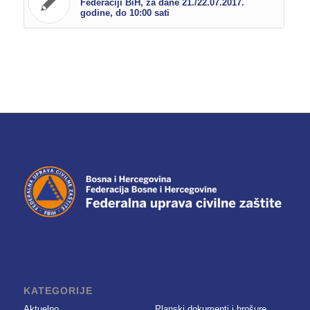
Federaciji BiH, za dane 21./22.07.2017.
godine, do 10:00 sati
KATEGORIJE
Aktuelno
Planski dokumenti i brošure