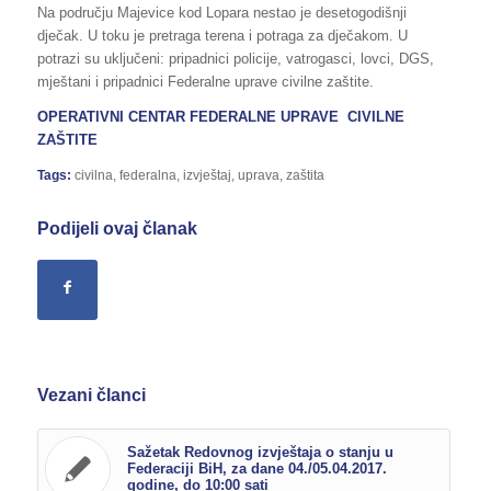
Na području Majevice kod Lopara nestao je desetogodišnji
dječak. U toku je pretraga terena i potraga za dječakom. U
potrazi su uključeni: pripadnici policije, vatrogasci, lovci, DGS,
mještani i pripadnici Federalne uprave civilne zaštite.
OPERATIVNI CENTAR FEDERALNE UPRAVE CIVILNE
ZAŠTITE
Tags:
civilna
,
federalna
,
izvještaj
,
uprava
,
zaštita
Podijeli ovaj članak
Vezani članci
Sažetak Redovnog izvještaja o stanju u
Federaciji BiH, za dane 04./05.04.2017.
godine, do 10:00 sati