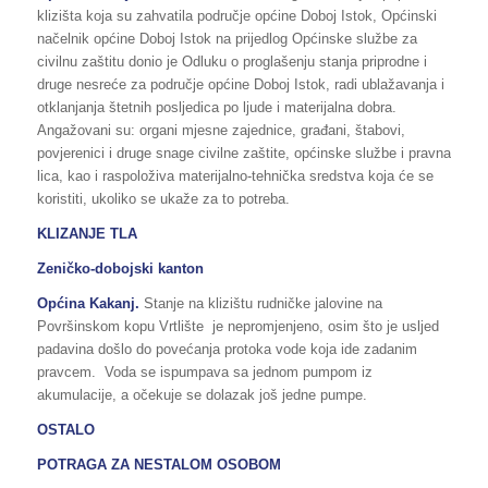
klizišta koja su zahvatila područje općine Doboj Istok, Općinski
načelnik općine Doboj Istok na prijedlog Općinske službe za
civilnu zaštitu donio je Odluku o proglašenju stanja priprodne i
druge nesreće za područje općine Doboj Istok, radi ublažavanja i
otklanjanja štetnih posljedica po ljude i materijalna dobra.
Angažovani su: organi mjesne zajednice, građani, štabovi,
povjerenici i druge snage civilne zaštite, općinske službe i pravna
lica, kao i raspoloživa materijalno-tehnička sredstva koja će se
koristiti, ukoliko se ukaže za to potreba.
KLIZANJE TLA
Zeničko-dobojski kanton
Općina Kakanj.
Stanje na klizištu rudničke jalovine na
Površinskom kopu Vrtlište je nepromjenjeno, osim što je usljed
padavina došlo do povećanja protoka vode koja ide zadanim
pravcem. Voda se ispumpava sa jednom pumpom iz
akumulacije, a očekuje se dolazak još jedne pumpe.
OSTALO
POTRAGA ZA NESTALOM OSOBOM