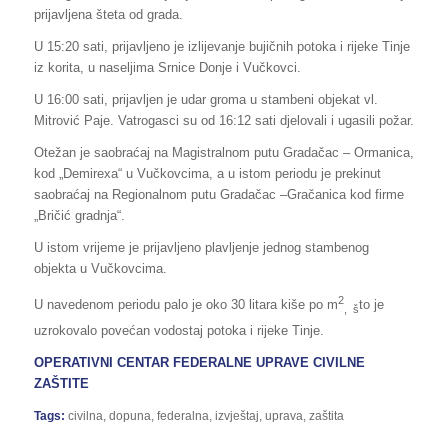
prijavljena šteta od grada.
U 15:20 sati, prijavljeno je izlijevanje bujičnih potoka i rijeke Tinje
iz korita, u naseljima Srnice Donje i Vučkovci.
U 16:00 sati, prijavljen je udar groma u stambeni objekat vl.
Mitrović Paje. Vatrogasci su od 16:12 sati djelovali i ugasili požar.
Otežan je saobraćaj na Magistralnom putu Gradačac – Ormanica,
kod „Demirexa“ u Vučkovcima, a u istom periodu je prekinut
saobraćaj na Regionalnom putu Gradačac –Gračanica kod firme
„Bričić gradnja“.
U istom vrijeme je prijavljeno plavljenje jednog stambenog
objekta u Vučkovcima.
2
U navedenom periodu palo je oko 30 litara kiše po m
to je
, š
uzrokovalo povećan vodostaj potoka i rijeke Tinje.
OPERATIVNI CENTAR FEDERALNE UPRAVE CIVILNE
ZAŠTITE
Tags:
civilna
,
dopuna
,
federalna
,
izvještaj
,
uprava
,
zaštita