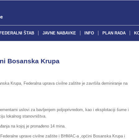
FEDERALNI ŠTAB
JAVNE NABAVKE
INFO
PLAN RADA
K
ini Bosanska Krupa
ka Krupa, Federalna uprava civilne zaštite je završila deminiranje na
lementarni uslovi za bavljenjem poljoprivredom, kao i eksplotaciji šume i
iju lokalnog stanovništva.
đanja na kojoj je pronađeno 14 mina.
 Federalne uprave civilne zaštite i BHMAC-a ,općini Bosanska Krupa i