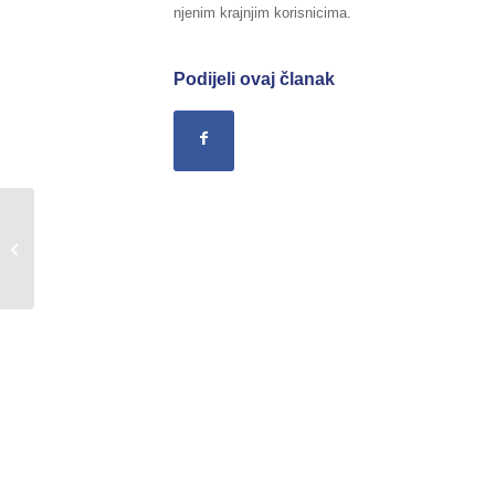
njenim krajnjim korisnicima.
Podijeli ovaj članak
Završen Osnovni kurs za
humanitarno deminiranje