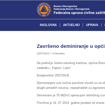
NASLOVNA
AKTUELNO
UPRAVA
Završeno deminiranje u opć
/
25/07/2014
in
Aktuelno
Na području Unsko-sanskog kantona, općina Bosans
zadataku „ Kajtezi- Luke“.
{loadposition 25072014}
Deminiranjem ove rizične površine stvorili su se e
drugih prirodnih resursa, nepophodnih za egzistenc
Deminirano je 75.482m2 operacijom tehničkog izvi
Površina je 16. 07.2014. godine predata od strane