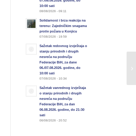
07./08.08.2026. godine, do
10:00 sati
08/08/2026 - 09:11
Solidarnost i brza reakcija na
terenu: Zajedničkim snagama
protiv požara u Konjicu
07/08/2026 - 19:59
Sažetak redovnog izvještaja o
stanju prirodnih i drugih
nesreća na području
Federacije BiH, za dane
06./07.08.2026. godine, do
Un
10:00 sati
07/08/2026 - 10:34
Sažetak vanrednog izvještaja
o stanju prirodnih i drugih
nesreća na području
Federacije BiH, za dan
06.08.2026. godine, do 21:30
sati
06/08/2026 - 20:52