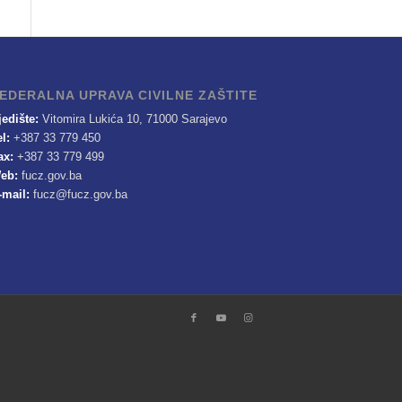
EDERALNA UPRAVA CIVILNE ZAŠTITE
jedište:
Vitomira Lukića 10, 71000 Sarajevo
el:
+387 33 779 450
ax:
+387 33 779 499
eb:
fucz.gov.ba
-mail:
fucz@fucz.gov.ba