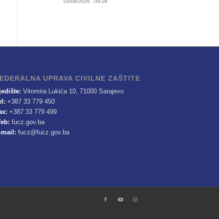
03/08/2026 - 09:28
EDERALNA UPRAVA CIVILNE ZAŠTITE
jedište:
Vitomira Lukića 10, 71000 Sarajevo
el:
+387 33 779 450
ax:
+387 33 779 499
eb:
fucz.gov.ba
-mail:
fucz@fucz.gov.ba