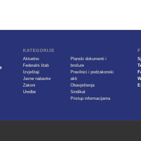
KATEGORIJE
F
Aktuelno
Planski dokumenti i
S
Federalni štab
brošure
T
Izvještaji
Pravilnici i podzakonski
F
Javne nabavke
akti
W
Zakoni
Obavještenja
E
Uredbe
Sindikat
Pristup informacijama