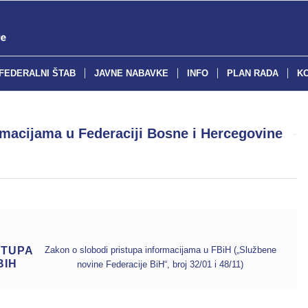
FEDERALNI ŠTAB
JAVNE NABAVKE
INFO
PLAN RADA
K
rmacijama u Federaciji Bosne i Hercegovine
STUPA
Zakon o slobodi pristupa informacijama u FBiH („Službene
BIH
novine Federacije BiH“, broj 32/01 i 48/11)