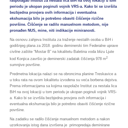
raspolagao Institut za nestala lica BiH na ovoj lokaciji u tom
periodu je ukopan poginuli vojnik VRS-a. Kako bi se izvršila
bezbjedna provjera ovih informacija i eventualna
ekshumacija bilo je potrebno obaviti čišćenje rizične
površine. Čišćenje se radilo manuelnom metodom, nije
pronađen NUS, mine, niti indikacije miniranosti.
Na osnovu zahjeva Instituta za traženje nestalih osoba u BiH i
godišnjeg plana za 2018. godinu deminerski tim Federalne uprave
civilne zaštite “Mostar B” na lokalitetu Baletina voda blizu Ljute
2
kod Konjica završio je deminerski zadatak čišćenja 978 m
sumnjive površine.
Predmetna lokacija nalazi se na obroncima planine Treskavice a
u toku rata na ovom lokalitetu izvođena su veća borbena dejstva.
Prema informacijama sa kojima raspolaže Institut za nestala lica
BiH na ovoj lokaciji u tom periodu je ukopan poginuli vojnik VRS-
a. Kako bi se izvršila bezbjedna provjera ovih informacija i
eventualna ekshumacija bilo je potrebno obaviti čišćenje rizične
površine.
Na zadatku se radilo čišćenje manuelnom metodom a nakon
uzorkovanja istog dana izvršena je primopredaja deminirane