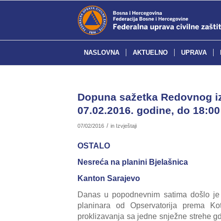
NASLOVNA
AKTUELNO
UPRAVA
Dopuna sažetka Redovnog izv
07.02.2016. godine, do 18:00
/
07/02/2016
in
Izvještaji
OSTALO
Nesreća na planini Bjelašnica
Kanton Sarajevo
Danas u popodnevnim satima došlo je d
planinara od Opservatorija prema Ko
proklizavanja sa jedne snježne strehe gd