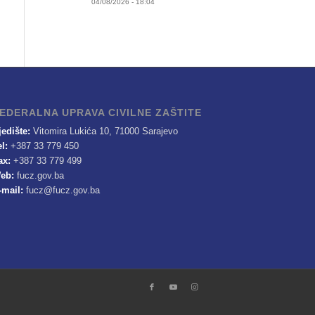
04/08/2026 - 18:04
EDERALNA UPRAVA CIVILNE ZAŠTITE
jedište:
Vitomira Lukića 10, 71000 Sarajevo
el:
+387 33 779 450
ax:
+387 33 779 499
eb:
fucz.gov.ba
-mail:
fucz@fucz.gov.ba