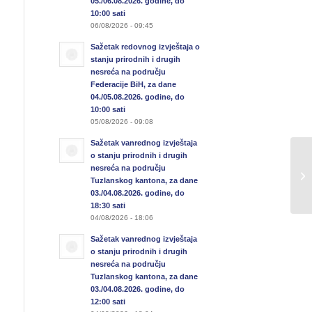
05./06.08.2026. godine, do
10:00 sati
06/08/2026 - 09:45
Sažetak redovnog izvještaja o
stanju prirodnih i drugih
nesreća na području
Federacije BiH, za dane
04./05.08.2026. godine, do
10:00 sati
05/08/2026 - 09:08
Sažetak vanrednog izvještaja
o stanju prirodnih i drugih
Sa
nesreća na području
u 
Tuzlanskog kantona, za dane
07
03./04.08.2026. godine, do
18:30 sati
04/08/2026 - 18:06
Sažetak vanrednog izvještaja
o stanju prirodnih i drugih
nesreća na području
Tuzlanskog kantona, za dane
03./04.08.2026. godine, do
12:00 sati