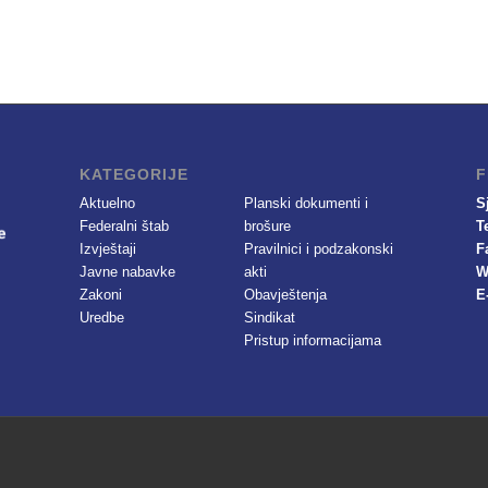
KATEGORIJE
F
Aktuelno
Planski dokumenti i
S
Federalni štab
brošure
T
Izvještaji
Pravilnici i podzakonski
F
Javne nabavke
akti
W
Zakoni
Obavještenja
E
Uredbe
Sindikat
Pristup informacijama