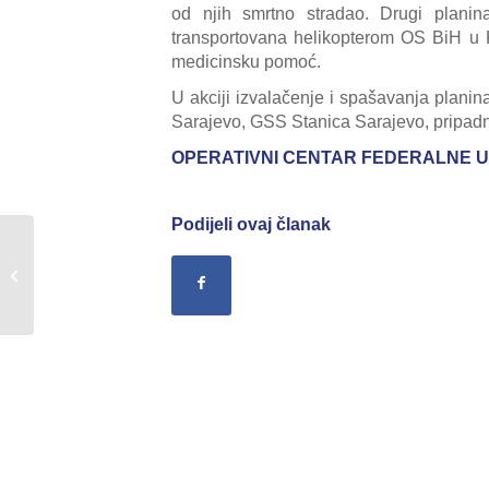
od njih smrtno stradao. Drugi planina
transportovana helikopterom OS BiH u Kl
medicinsku pomoć.
U akciji izvalačenje i spašavanja plani
Sarajevo, GSS Stanica Sarajevo, pripadni
OPERATIVNI CENTAR FEDERALNE U
Podijeli ovaj članak
Sažetak Redovnog izvještaja o stanju
u Federaciji BiH,za dane
06./07.02.2016....