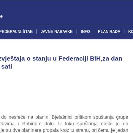
FEDERALNI ŠTAB
JAVNE NABAVKE
INFO
PLAN RADA
K
ještaja o stanju u Federaciji BiH,za dan
 sati
o nesreće na planini Bjelašnici prilikom spuštanja grupe
tlovima i Babinom dolu. U toku spuštanja došlo je do
je su dva planinara propala kroz tu strehu, pri čemu je jedan