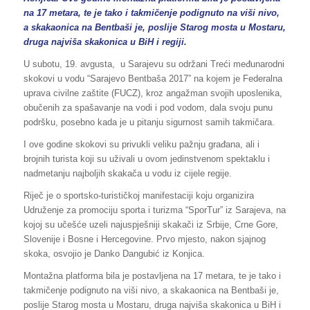
na 17 metara, te je tako i takmičenje podignuto na viši nivo,
a skakaonica na Bentbaši je, poslije Starog mosta u Mostaru,
druga najviša skakonica u BiH i regiji.
U subotu, 19. avgusta, u Sarajevu su održani Treći međunarodni
skokovi u vodu “Sarajevo Bentbaša 2017” na kojem je Federalna
uprava civilne zaštite (FUCZ), kroz angažman svojih uposlenika,
obučenih za spašavanje na vodi i pod vodom, dala svoju punu
podršku, posebno kada je u pitanju sigurnost samih takmičara.
I ove godine skokovi su privukli veliku pažnju građana, ali i
brojnih turista koji su uživali u ovom jedinstvenom spektaklu i
nadmetanju najboljih skakača u vodu iz cijele regije.
Riječ je o sportsko-turističkoj manifestaciji koju organizira
Udruženje za promociju sporta i turizma “SporTur” iz Sarajeva, na
kojoj su učešće uzeli najuspješniji skakači iz Srbije, Crne Gore,
Slovenije i Bosne i Hercegovine. Prvo mjesto, nakon sjajnog
skoka, osvojio je Danko Dangubić iz Konjica.
Montažna platforma bila je postavljena na 17 metara, te je tako i
takmičenje podignuto na viši nivo, a skakaonica na Bentbaši je,
poslije Starog mosta u Mostaru, druga najviša skakonica u BiH i