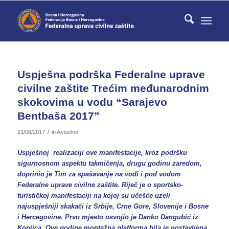
Uspješna podrška Federalne uprave
civilne zaštite Trećim međunarodnim
skokovima u vodu “Sarajevo
Bentbaša 2017”
/
21/08/2017
in
Aktuelno
Uspješnoj realizaciji ove manifestacije, kroz podršku
sigurnosnom aspektu takmičenja, drugu godinu zaredom,
doprinio je Tim za spašavanje na vodi i pod vodom
Federalne uprave civilne zaštite. Riječ je o sportsko-
turističkoj manifestaciji na kojoj su učešće uzeli
najuspješniji skakači iz Srbije, Crne Gore, Slovenije i Bosne
i Hercegovine. Prvo mjesto osvojio je Danko Dangubić iz
Konjica. Ove godine montažna platforma bila je postavljena