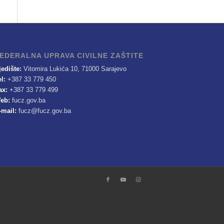
EDERALNA UPRAVA CIVILNE ZAŠTITE
jedište:
Vitomira Lukića 10, 71000 Sarajevo
el:
+387 33 779 450
ax:
+387 33 779 499
eb:
fucz.gov.ba
-mail:
fucz@fucz.gov.ba