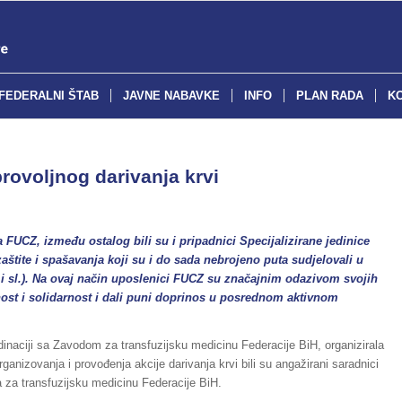
FEDERALNI ŠTAB
JAVNE NABAVKE
INFO
PLAN RADA
K
rovoljnog darivanja krvi
 FUCZ, između ostalog bili su i pripadnici Specijalizirane jedinice
zaštite i spašavanja koji su i do sada nebrojeno puta sudjelovali u
h i sl.). Na ovaj način uposlenici FUCZ su značajnim odazivom svojih
nost i solidarnost i dali puni doprinos u posrednom aktivnom
dinaciji sa Zavodom za transfuzijsku medicinu Federacije BiH, organizirala
ganizovanja i provođenja akcije darivanja krvi bili su angažirani saradnici
a za transfuzijsku medicinu Federacije BiH.