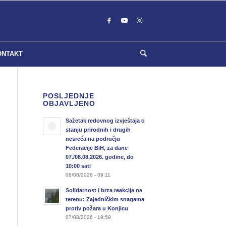
ONTAKT
POSLJEDNJE
OBJAVLJENO
Sažetak redovnog izvještaja o
stanju prirodnih i drugih
nesreća na području
Federacije BiH, za dane
07./08.08.2026. godine, do
10:00 sati
08/08/2026 - 09:11
Solidarnost i brza reakcija na
terenu: Zajedničkim snagama
protiv požara u Konjicu
07/08/2026 - 19:59