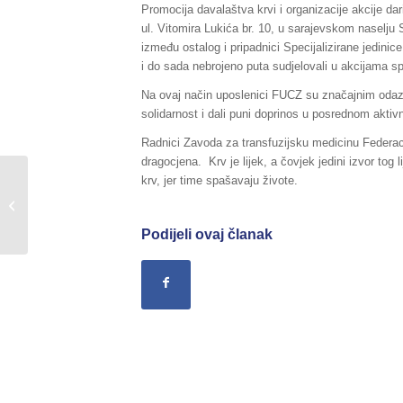
Promocija davalaštva krvi i organizacije akcije da
ul. Vitomira Lukića br. 10, u sarajevskom naselju S
između ostalog i pripadnici Specijalizirane jedinice
i do sada nebrojeno puta sudjelovali u akcijama spaš
Na ovaj način uposlenici FUCZ su značajnim odazi
solidarnost i dali puni doprinos u posrednom aktivn
Radnici Zavoda za transfuzijsku medicinu Federacije
dragocjena. Krv je lijek, a čovjek jedini izvor tog 
krv, jer time spašavaju živote.
Sažetak Redovnog izvještaja o stanju
u Federaciji BiH, za dane
22./23.12.2016....
Podijeli ovaj članak