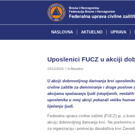
NASLOVNA
AKTUELNO
UPRAVA
Uposlenici FUCZ u akciji dob
/
23/12/2016
in
Aktuelno
U akciji dobrovoljnog darivanja krvi uposlenika
civilne zaštite za deminiranje i druge poslove 
akcijama spašavanja ljudi (utopljenih, nestali
uposlenika u ovoj akciji pokazali veliku huma
liječenju ljudi.
Federalna uprava civilne zaštite (FUCZ) je, u koor
akciju dobrovoljnog darivanja krvi. Na poslovima or
za organizaciju i promociju davalaštva krvi Zavod