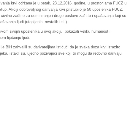
rivanja krvi održana je u petak, 23.12.2016. godine, u prostorijama FUCZ u
tup. Akciji dobrovoljnog darivanja krvi pristupilo je 50 uposlenika FUCZ,
 civilne zaštite za deminiranje i druge poslove zaštite i spašavanja koji su
avanja ljudi (utopljenih, nestalih i sl.).
vom svojih uposlenika u ovoj akciji, pokazali veliku humanost i
om liječenju ljudi.
 BiH zahvalili su darivateljima ističući da je svaka doza krvi izrazito
lijeka, istakli su, ujedno pozivajući sve koji to mogu da redovno darivaju