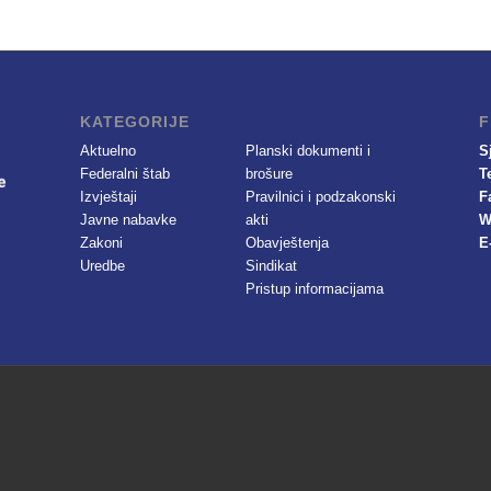
KATEGORIJE
F
Aktuelno
Planski dokumenti i
S
Federalni štab
brošure
T
Izvještaji
Pravilnici i podzakonski
F
Javne nabavke
akti
W
Zakoni
Obavještenja
E
Uredbe
Sindikat
Pristup informacijama