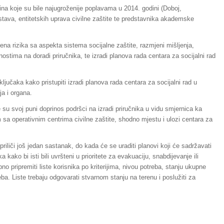
na koje su bile najugroženije poplavama u 2014. godini (Doboj,
stava, entitetskih uprava civilne zaštite te predstavnika akademske
ena rizika sa aspekta sistema socijalne zaštite, razmjeni mišljenja,
ostima na doradi priručnika, te izradi planova rada centara za socijalni rad
ljučaka kako pristupiti izradi planova rada centara za socijalni rad u
a i organa.
 su svoj puni doprinos podršci na izradi priručnika u vidu smjernica ka
sa operativnim centrima civilne zaštite, shodno mjestu i ulozi centara za
iliči još jedan sastanak, do kada će se uraditi planovi koji će sadržavati
 kako bi isti bili uvršteni u prioritete za evakuaciju, snabdijevanje ili
no pripremiti liste korisnika po kriterijima, nivou potreba, stanju ukupne
eba. Liste trebaju odgovarati stvarnom stanju na terenu i poslužiti za