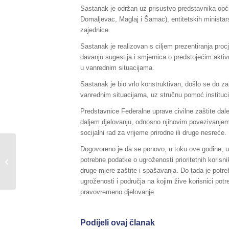
Sastanak je održan uz prisustvo predstavnika opći
Domaljevac, Maglaj i Šamac), entitetskih ministar
zajednice.
Sastanak je realizovan s ciljem prezentiranja procj
davanju sugestija i smjernica o predstojećim aktivn
u vanrednim situacijama.
Sastanak je bio vrlo konstruktivan, došlo se do zak
vanrednim situacijama, uz stručnu pomoć institucij
Predstavnice Federalne uprave civilne zaštite dale
daljem djelovanju, odnosno njihovim povezivanjem 
socijalni rad za vrijeme prirodne ili druge nesreće.
Dogovoreno je da se ponovo, u toku ove godine, upr
Sažetak Redovnog izvještaja o stanju
potrebne podatke o ugroženosti prioritetnih korisnika
u Federaciji BiH, za dane
druge mjere zaštite i spašavanja. Do tada je potreb
21./22.07.2016....
ugroženosti i područja na kojim žive korisnici potr
pravovremeno djelovanje.
Podijeli ovaj članak