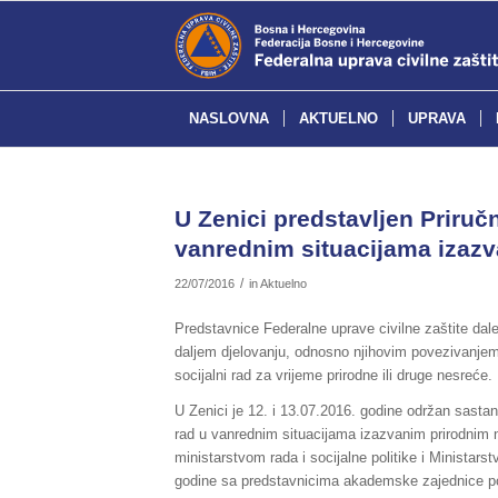
NASLOVNA
AKTUELNO
UPRAVA
U Zenici predstavljen Priručn
vanrednim situacijama izaz
/
22/07/2016
in
Aktuelno
Predstavnice Federalne uprave civilne zaštite dale
daljem djelovanju, odnosno njihovim povezivanjem 
socijalni rad za vrijeme prirodne ili druge nesreće.
U Zenici je 12. i 13.07.2016. godine održan sastan
rad u vanrednim situacijama izazvanim prirodnim
ministarstvom rada i socijalne politike i Ministars
godine sa predstavnicima akademske zajednice pod