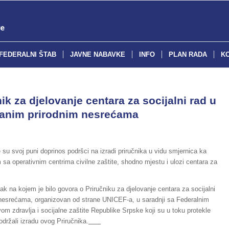
FEDERALNI ŠTAB
JAVNE NABAVKE
INFO
PLAN RADA
K
ik za djelovanje centara za socijalni rad u
vanim prirodnim nesrećama
 su svoj puni doprinos podršci na izradi priručnika u vidu smjernica ka
sa operativnim centrima civilne zaštite, shodno mjestu i ulozi centara za
ak na kojem je bilo govora o Priručniku za djelovanje centara za socijalni
 nesrećama, organizovan od strane UNICEF-a, u saradnji sa Federalnim
tvom zdravlja i socijalne zaštite Republike Srpske koji su u toku protekle
ržali izradu ovog Priručnika.