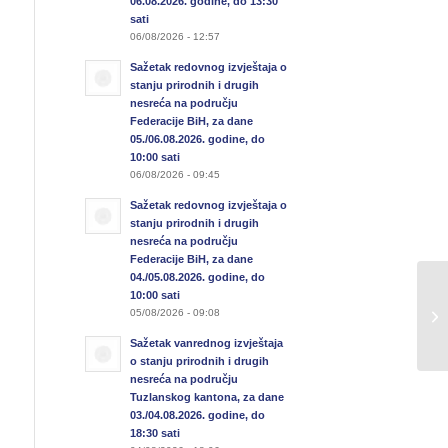
06.08.2026. godine, do 13:30
sati
06/08/2026 - 12:57
Sažetak redovnog izvještaja o
stanju prirodnih i drugih
nesreća na području
Federacije BiH, za dane
05./06.08.2026. godine, do
10:00 sati
06/08/2026 - 09:45
Sažetak redovnog izvještaja o
stanju prirodnih i drugih
nesreća na području
Federacije BiH, za dane
04./05.08.2026. godine, do
Sa
10:00 sati
05/08/2026 - 09:08
u 
22
Sažetak vanrednog izvještaja
o stanju prirodnih i drugih
nesreća na području
Tuzlanskog kantona, za dane
03./04.08.2026. godine, do
18:30 sati