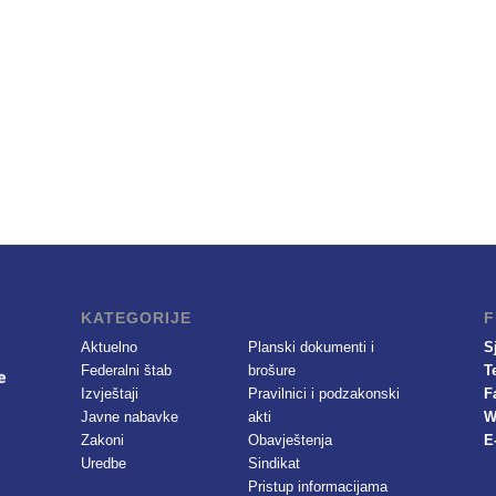
KATEGORIJE
F
Aktuelno
Planski dokumenti i
S
Federalni štab
brošure
T
Izvještaji
Pravilnici i podzakonski
F
Javne nabavke
akti
W
Zakoni
Obavještenja
E
Uredbe
Sindikat
Pristup informacijama