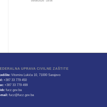
04/08/2026 - 18:06
EDERALNA UPRAVA CIVILNE ZAŠTITE
jedište:
Vitomira Lukića 10, 71000 Sarajevo
el:
+387 33 779 450
ax:
+387 33 779 499
eb:
fucz.gov.ba
-mail:
fucz@fucz.gov.ba