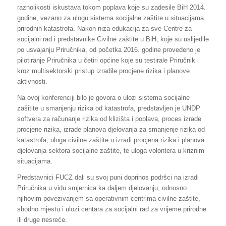
raznolikosti iskustava tokom poplava koje su zadesile BiH 2014.
godine, vezano za ulogu sistema socijalne zaštite u situacijama
prirodnih katastrofa. Nakon niza edukacija za sve Centre za
socijalni rad i predstavnike Civilne zaštite u BiH, koje su uslijedile
po usvajanju Priručnika, od početka 2016. godine provedeno je
pilotiranje Priručnika u četiri općine koje su testirale Priručnik i
kroz multisektorski pristup izradile procjene rizika i planove
aktivnosti.
Na ovoj konferenciji bilo je govora o ulozi sistema socijalne
zašitite u smanjenju rizika od katastrofa, predstavljen je UNDP
softvera za računanje rizika od klizišta i poplava, proces izrade
procjene rizika, izrade planova djelovanja za smanjenje rizika od
katastrofa, uloga civilne zaštite u izradi procjena rizika i planova
djelovanja sektora socijalne zaštite, te uloga volontera u kriznim
situacijama.
Predstavnici FUCZ dali su svoj puni doprinos podršci na izradi
Priručnika u vidu smjernica ka daljem djelovanju, odnosno
njihovim povezivanjem sa operativnim centrima civilne zaštite,
shodno mjestu i ulozi centara za socijalni rad za vrijeme prirodne
ili druge nesreće.