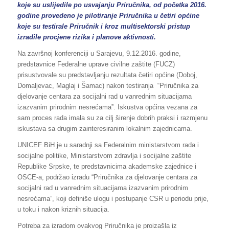
koje su uslijedile po usvajanju Priručnika, od početka 2016.
godine provedeno je pilotiranje Priručnika u četiri općine
koje su testirale Priručnik i kroz multisektorski pristup
izradile procjene rizika i planove aktivnosti.
Na završnoj konferenciji u Sarajevu, 9.12.2016. godine,
predstavnice Federalne uprave civilne zaštite (FUCZ)
prisustvovale su predstavljanju rezultata četiri općine (Doboj,
Domaljevac, Maglaj i Šamac) nakon testiranja “Priručnika za
djelovanje centara za socijalni rad u vanrednim situacijama
izazvanim prirodnim nesrećamaˮ. Iskustva općina vezana za
sam proces rada imala su za cilj širenje dobrih praksi i razmjenu
iskustava sa drugim zainteresiranim lokalnim zajednicama.
UNICEF BiH je u saradnji sa Federalnim ministarstvom rada i
socijalne politike, Ministarstvom zdravlja i socijalne zaštite
Republike Srpske, te predstavnicima akademske zajednice i
OSCE-a, podržao izradu “Priručnika za djelovanje centara za
socijalni rad u vanrednim situacijama izazvanim prirodnim
nesrećamaˮ, koji definiše ulogu i postupanje CSR u periodu prije,
u toku i nakon kriznih situacija.
Potreba za izradom ovakvog Priručnika je proizašla iz