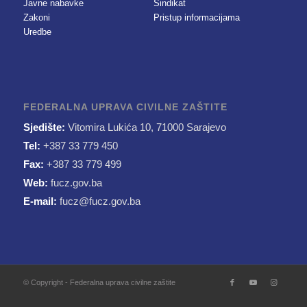
Javne nabavke
Sindikat
Zakoni
Pristup informacijama
Uredbe
FEDERALNA UPRAVA CIVILNE ZAŠTITE
Sjedište:
Vitomira Lukića 10, 71000 Sarajevo
Tel:
+387 33 779 450
Fax:
+387 33 779 499
Web:
fucz.gov.ba
E-mail:
fucz@fucz.gov.ba
© Copyright - Federalna uprava civilne zaštite