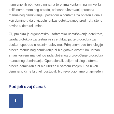
namijenjenih otkrivanju mina na terenima kontaminiranim velikim
količinama metalnog otpada, odnosno ubrzavanju procesa
manuelnog deminiranja upotrebom algoritama za obradu signala
koji demineru daju vizuelni prikaz detektovanog predmeta što je
novina u detekciji mina.
Cilj projekta je ergonomsko i softversko usavršavanje detektora,
izrada protokola za testiranje i certifikaciju, te procedura za
obuku i upotrebu u realnim uslovima. Primjenom ove tehnologije
proces manuelnog deminiranja bi bio gotovo dvostruko ubrzan
smanjivanjem manuelnog rada uloženog u provođenje procedura
manuelnog deminiranja. Operacionalizacijom cijelog sistema
proces deminiranja bi bio ubrzan u samom korijenu, na nivou
deminera, čime bi cijeli postupak bio revolucionarno unaprijeđen.
Podijeli ovaj članak