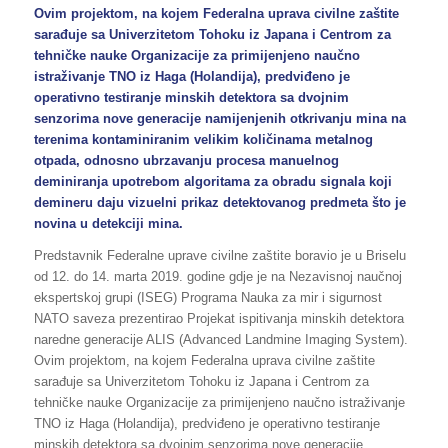
Ovim projektom, na kojem Federalna uprava civilne zaštite
sarađuje sa Univerzitetom Tohoku iz Japana i Centrom za
tehničke nauke Organizacije za primijenjeno naučno
istraživanje TNO iz Haga (Holandija), predviđeno je
operativno testiranje minskih detektora sa dvojnim
senzorima nove generacije namijenjenih otkrivanju mina na
terenima kontaminiranim velikim količinama metalnog
otpada, odnosno ubrzavanju procesa manuelnog
deminiranja upotrebom algoritama za obradu signala koji
demineru daju vizuelni prikaz detektovanog predmeta što je
novina u detekciji mina.
Predstavnik Federalne uprave civilne zaštite boravio je u Briselu
od 12. do 14. marta 2019. godine gdje je na Nezavisnoj naučnoj
ekspertskoj grupi (ISEG) Programa Nauka za mir i sigurnost
NATO saveza prezentirao Projekat ispitivanja minskih detektora
naredne generacije ALIS (Advanced Landmine Imaging System).
Ovim projektom, na kojem Federalna uprava civilne zaštite
sarađuje sa Univerzitetom Tohoku iz Japana i Centrom za
tehničke nauke Organizacije za primijenjeno naučno istraživanje
TNO iz Haga (Holandija), predviđeno je operativno testiranje
minskih detektora sa dvojnim senzorima nove generacije