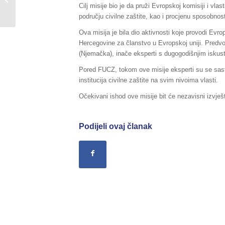
Cilj misije bio je da pruži Evropskoj komisiji i vl
16./17.09.2018.godine,...
području civilne zaštite, kao i procjenu sposobnost
Ova misija je bila dio aktivnosti koje provodi Evr
Hercegovine za članstvo u Evropskoj uniji. Predvodi
(Njemačka), inače eksperti s dugogodišnjim iskust
Pored FUCZ, tokom ove misije eksperti su se sasta
institucija civilne zaštite na svim nivoima vlasti.
Očekivani ishod ove misije bit će nezavisni izvj
Podijeli ovaj članak