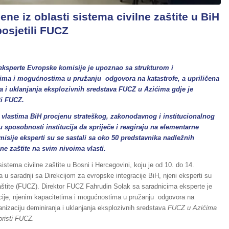
ene iz oblasti sistema civilne zaštite u BiH
osjetili FUCZ
eksperte Evropske komisije je upoznao sa strukturom i
etima i mogućnostima u pružanju odgovora na katastrofe, a upriličena
ja i uklanjanja eksplozivnih sredstava FUCZ u Azićima gdje je
ti FUCZ.
 i vlastima BiH procjenu strateškog, zakonodavnog i institucionalnog
nu sposobnosti institucija da spriječe i reagiraju na elementarne
ije eksperti su se sastali sa oko 50 predstavnika nadležnih
lne zaštite na svim nivoima vlasti.
istema civilne zaštite u Bosni i Hercegovini, koju je od 10. do 14.
u saradnji sa Direkcijom za evropske integracije BiH, njeni eksperti su
zaštite (FUCZ). Direktor FUCZ Fahrudin Solak sa saradnicima eksperte je
ucije, njenim kapacitetima i mogućnostima u pružanju odgovora na
ganizaciju deminiranja i uklanjanja eksplozivnih sredstava
FUCZ u Azićima
oristi FUCZ.