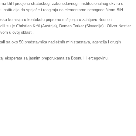
astima BiH procjenu strateškog, zakonodavnog i institucionalnog okvira u
i institucija da spriječe i reagiraju na elementarne nepogode širom BiH.
opska komisija u kontekstu pripreme mišljenja o zahtjevu Bosne i
li su je Christian Kröl (Austrija), Domen Torkar (Slovenija) i Oliver Nestler
vom u ovoj oblasti.
li sa oko 50 predstavnika nadležnih ministarstava, agencija i drugih
eštaj eksperata sa jasnim preporukama za Bosnu i Hercegovinu.