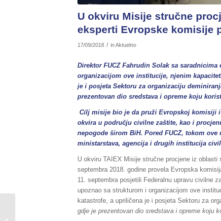
U okviru Misije stručne procj
eksperti Evropske komisije p
/
17/09/2018
in
Aktuelno
Direktor FUCZ Fahrudin Solak sa saradnicima 
organizacijom ove institucije, njenim kapacit
je i posjeta Sektoru za organizaciju deminiran
prezentovan dio sredstava i opreme koju koris
Cilj misije bio je da pruži Evropskoj komisiji
okvira u području civilne zaštite, kao i procje
nepogode širom BiH. Pored FUCZ, tokom ove mis
ministarstava, agencija i drugih institucija civi
U okviru TAIEX Misije stručne procjene iz oblasti s
septembra 2018. godine provela Evropska komisija 
11. septembra posjetili Federalnu upravu civilne 
upoznao sa strukturom i organizacijom ove instit
katastrofe, a upriličena je i posjeta Sektoru za or
Sažetak redovnog izvještaja o stanju
gdje je prezentovan dio sredstava i opreme koju k
u Federaciji BiH, za dane