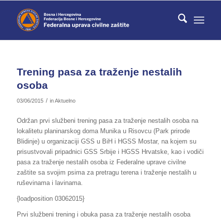
Trening pasa za traženje nestalih
osoba
/
03/06/2015
in
Aktuelno
Održan prvi službeni trening pasa za traženje nestalih osoba na
lokalitetu planinarskog doma Munika u Risovcu (Park prirode
Blidinje) u organizaciji GSS u BiH i HGSS Mostar, na kojem su
prisustvovali pripadnici GSS Srbije i HGSS Hrvatske, kao i vodiči
pasa za traženje nestalih osoba iz Federalne uprave civilne
zaštite sa svojim psima za pretragu terena i traženje nestalih u
ruševinama i lavinama.
{loadposition 03062015}
Prvi službeni trening i obuka pasa za traženje nestalih osoba