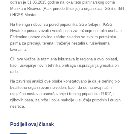
održan je 31.05.2015.godine na lokalitetu planinarskog doma
Munika u Risovcu (Park prirode Blidinje) u organizaciji GSS u BiH
i HGSS Mostar.
Na treningu i obuci su pored pripadnika GSS Srbije i HGSS
Hrvatske prisustvovali i vodiči pasa za traženje nestalih osoba iz
Federalne uprave civilne zaštite zajedno sa svojim potražnim
psima za pretragu terena i traženje nestalih u ruševinama i
lavinama.
Cilj ove vježbe je razmjena iskustava iz regiona u ovoj oblasti,
kao i usvajanje novih tehnika pretraga i ispravljanja grešaka pri
radu.
Na završnoj analizi ove obuke konstatovano je da je trening bio
kvalitetno organizovan i izveden, kao i da se na ovaj način
uspješno nastavio usavršavanje i trening pripadnika FUCZ, i
njihovih pasa, za brže i bolje reakcije u slučaju prirodnih i drugih
nesreća.
Podijeli ovaj članak