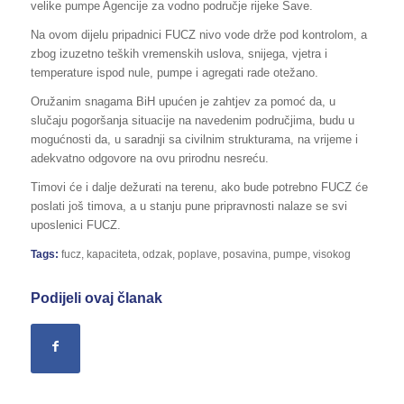
velike pumpe Agencije za vodno područje rijeke Save.
Na ovom dijelu pripadnici FUCZ nivo vode drže pod kontrolom, a
zbog izuzetno teških vremenskih uslova, snijega, vjetra i
temperature ispod nule, pumpe i agregati rade otežano.
Oružanim snagama BiH upućen je zahtjev za pomoć da, u
slučaju pogoršanja situacije na navedenim područjima, budu u
mogućnosti da, u saradnji sa civilnim strukturama, na vrijeme i
adekvatno odgovore na ovu prirodnu nesreću.
Timovi će i dalje dežurati na terenu, ako bude potrebno FUCZ će
poslati još timova, a u stanju pune pripravnosti nalaze se svi
uposlenici FUCZ.
Tags:
fucz
,
kapaciteta
,
odzak
,
poplave
,
posavina
,
pumpe
,
visokog
Podijeli ovaj članak