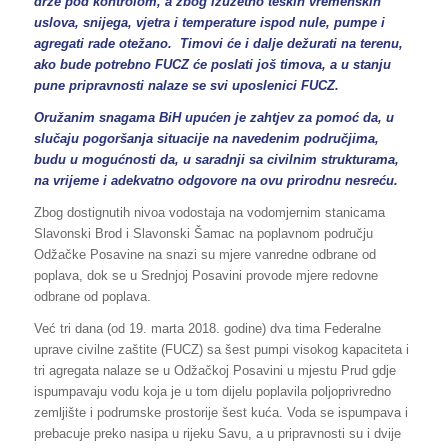
drže pod kontrolom, a zbog izuzetno teških vremenskih
uslova, snijega, vjetra i temperature ispod nule, pumpe i
agregati rade otežano. Timovi će i dalje dežurati na terenu,
ako bude potrebno FUCZ će poslati još timova, a u stanju
pune pripravnosti nalaze se svi uposlenici FUCZ.
Oružanim snagama BiH upućen je zahtjev za pomoć da, u
slučaju pogoršanja situacije na navedenim područjima,
budu u mogućnosti da, u saradnji sa civilnim strukturama,
na vrijeme i adekvatno odgovore na ovu prirodnu nesreću.
Zbog dostignutih nivoa vodostaja na vodomjernim stanicama
Slavonski Brod i Slavonski Šamac na poplavnom području
Odžačke Posavine na snazi su mjere vanredne odbrane od
poplava, dok se u Srednjoj Posavini provode mjere redovne
odbrane od poplava.
Već tri dana (od 19. marta 2018. godine) dva tima Federalne
uprave civilne zaštite (FUCZ) sa šest pumpi visokog kapaciteta i
tri agregata nalaze se u Odžačkoj Posavini u mjestu Prud gdje
ispumpavaju vodu koja je u tom dijelu poplavila poljoprivredno
zemljište i podrumske prostorije šest kuća. Voda se ispumpava i
prebacuje preko nasipa u rijeku Savu, a u pripravnosti su i dvije