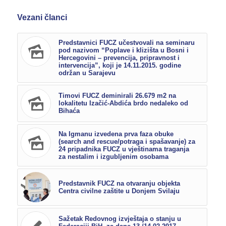
Vezani članci
Predstavnici FUCZ učestvovali na seminaru
pod nazivom “Poplave i klizišta u Bosni i
Hercegovini – prevencija, pripravnost i
intervencija”, koji je 14.11.2015. godine
održan u Sarajevu
Timovi FUCZ deminirali 26.679 m2 na
lokalitetu Izačić-Abdića brdo nedaleko od
Bihaća
Na Igmanu izvedena prva faza obuke
(search and rescue/potraga i spašavanje) za
24 pripadnika FUCZ u vještinama traganja
za nestalim i izgubljenim osobama
Predstavnik FUCZ na otvaranju objekta
Centra civilne zaštite u Donjem Svilaju
Sažetak Redovnog izvještaja o stanju u