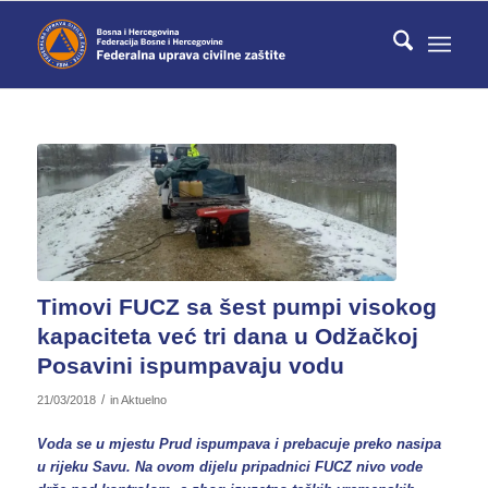
Timovi FUCZ sa šest pumpi visokog
kapaciteta već tri dana u Odžačkoj
Posavini ispumpavaju vodu
/
21/03/2018
in
Aktuelno
Voda se u mjestu Prud ispumpava i prebacuje preko nasipa
u rijeku Savu. Na ovom dijelu pripadnici FUCZ nivo vode