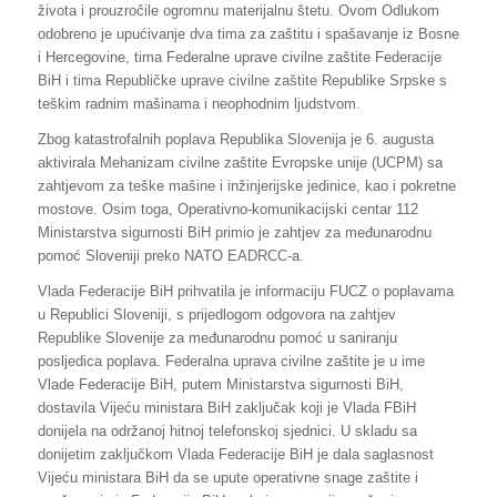
života i prouzročile ogromnu materijalnu štetu. Ovom Odlukom
odobreno je upućivanje dva tima za zaštitu i spašavanje iz Bosne
i Hercegovine, tima Federalne uprave civilne zaštite Federacije
BiH i tima Republičke uprave civilne zaštite Republike Srpske s
teškim radnim mašinama i neophodnim ljudstvom.
Zbog katastrofalnih poplava Republika Slovenija je 6. augusta
aktivirala Mehanizam civilne zaštite Evropske unije (UCPM) sa
zahtjevom za teške mašine i inžinjerijske jedinice, kao i pokretne
mostove. Osim toga, Operativno-komunikacijski centar 112
Ministarstva sigurnosti BiH primio je zahtjev za međunarodnu
pomoć Sloveniji preko NATO EADRCC-a.
Vlada Federacije BiH prihvatila je informaciju FUCZ o poplavama
u Republici Sloveniji, s prijedlogom odgovora na zahtjev
Republike Slovenije za međunarodnu pomoć u saniranju
posljedica poplava. Federalna uprava civilne zaštite je u ime
Vlade Federacije BiH, putem Ministarstva sigurnosti BiH,
dostavila Vijeću ministara BiH zaključak koji je Vlada FBiH
donijela na održanoj hitnoj telefonskoj sjednici. U skladu sa
donijetim zaključkom Vlada Federacije BiH je dala saglasnost
Vijeću ministara BiH da se upute operativne snage zaštite i