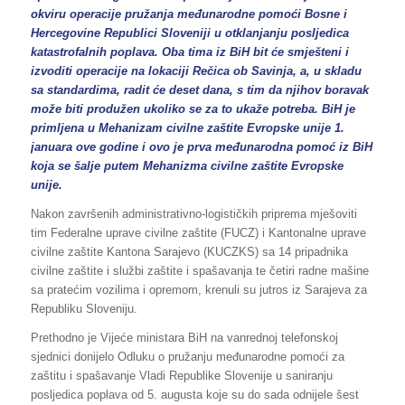
okviru operacije pružanja međunarodne pomoći Bosne i
Hercegovine Republici Sloveniji u otklanjanju posljedica
katastrofalnih poplava. Oba tima iz BiH bit će smješteni i
izvoditi operacije na lokaciji Rečica ob Savinja, a, u skladu
sa standardima, radit će deset dana, s tim da njihov boravak
može biti produžen ukoliko se za to ukaže potreba. BiH je
primljena u Mehanizam civilne zaštite Evropske unije 1.
januara ove godine i ovo je prva međunarodna pomoć iz BiH
koja se šalje putem Mehanizma civilne zaštite Evropske
unije.
Nakon završenih administrativno-logističkih priprema mješoviti
tim Federalne uprave civilne zaštite (FUCZ) i Kantonalne uprave
civilne zaštite Kantona Sarajevo (KUCZKS) sa 14 pripadnika
civilne zaštite i službi zaštite i spašavanja te četiri radne mašine
sa pratećim vozilima i opremom, krenuli su jutros iz Sarajeva za
Republiku Sloveniju.
Prethodno je Vijeće ministara BiH na vanrednoj telefonskoj
sjednici donijelo Odluku o pružanju međunarodne pomoći za
zaštitu i spašavanje Vladi Republike Slovenije u saniranju
posljedica poplava od 5. augusta koje su do sada odnijele šest