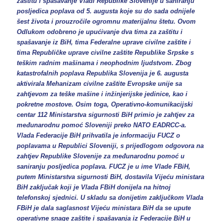
zaštitu i spašavanje Vladi Republike Slovenije u saniranju
posljedica poplava od 5. augusta koje su do sada odnijele
šest života i prouzročile ogromnu materijalnu štetu. Ovom
Odlukom odobreno je upućivanje dva tima za zaštitu i
spašavanje iz BiH, tima Federalne uprave civilne zaštite i
tima Republičke uprave civilne zaštite Republike Srpske s
teškim radnim mašinama i neophodnim ljudstvom. Zbog
katastrofalnih poplava Republika Slovenija je 6. augusta
aktivirala Mehanizam civilne zaštite Evropske unije sa
zahtjevom za teške mašine i inžinjerijske jedinice, kao i
pokretne mostove. Osim toga, Operativno-komunikacijski
centar 112 Ministarstva sigurnosti BiH primio je zahtjev za
međunarodnu pomoć Sloveniji preko NATO EADRCC-a.
Vlada Federacije BiH prihvatila je informaciju FUCZ o
poplavama u Republici Sloveniji, s prijedlogom odgovora na
zahtjev Republike Slovenije za međunarodnu pomoć u
saniranju posljedica poplava. FUCZ je u ime Vlade FBiH,
putem Ministarstva sigurnosti BiH, dostavila Vijeću ministara
BiH zaključak koji je Vlada FBiH donijela na hitnoj
telefonskoj sjednici. U skladu sa donijetim zaključkom Vlada
FBiH je dala saglasnost Vijeću ministara BiH da se upute
operativne snage zaštite i spašavanja iz Federacije BiH u