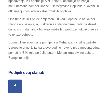
spašavanja iz Federacije BiH u okviru operacije pružanja
međunarodne pomoći Bosne i Hercegovine Republici Sloveniji u
otklanjanju posljedica katastrofalnih poplava.
Oba tima iz BiH bit će smješteni i izvoditi operacije na lokaciji
Rečica ob Savinja, a, u skladu sa standardima, radit će deset
dana, s tim da njihov boravak može biti produžen ukoliko se za
to ukaže potreba.
Bosna i Hercegovina je primljena u Mehanizam civilne zaštite
Evropske unije 1. januara ove godine i ovo je prva međunarodna
pomoć iz BiH koja se šalje putem Mehanizma civilne zaštite
Evropske unije.
Podijeli ovaj članak