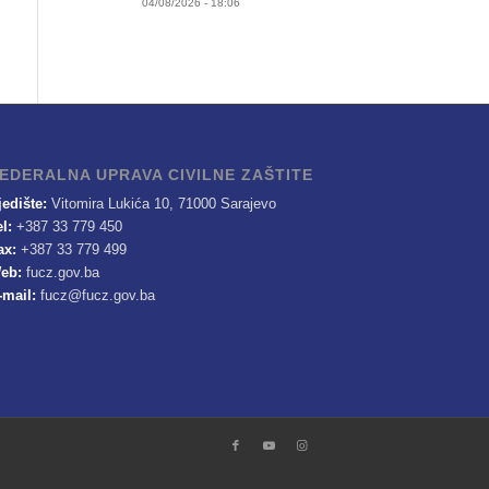
04/08/2026 - 18:06
EDERALNA UPRAVA CIVILNE ZAŠTITE
jedište:
Vitomira Lukića 10, 71000 Sarajevo
el:
+387 33 779 450
ax:
+387 33 779 499
eb:
fucz.gov.ba
-mail:
fucz@fucz.gov.ba