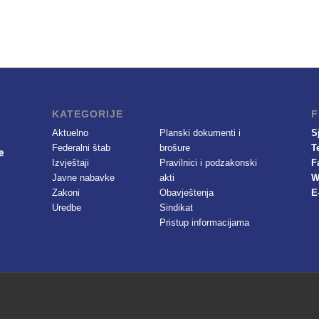
KATEGORIJE
F
Aktuelno
Planski dokumenti i
S
Federalni štab
brošure
T
Izvještaji
Pravilnici i podzakonski
F
Javne nabavke
akti
W
Zakoni
Obavještenja
E
Uredbe
Sindikat
Pristup informacijama