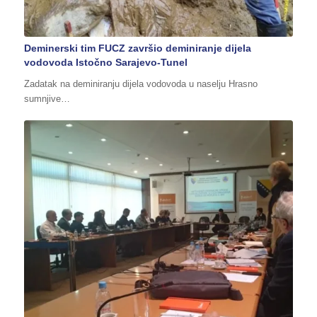
Deminerski tim FUCZ završio deminiranje dijela
vodovoda Istočno Sarajevo-Tunel
Zadatak na deminiranju dijela vodovoda u naselju Hrasno
sumnjive…