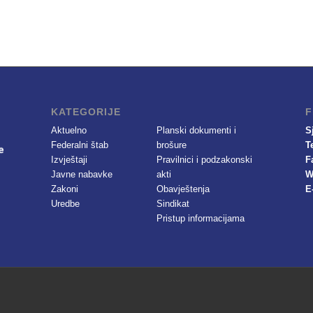
KATEGORIJE
F
Aktuelno
Planski dokumenti i
S
Federalni štab
brošure
T
Izvještaji
Pravilnici i podzakonski
F
Javne nabavke
akti
W
Zakoni
Obavještenja
E
Uredbe
Sindikat
Pristup informacijama