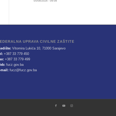
05/08/2026 - 09:08
EDERALNA UPRAVA CIVILNE ZAŠTITE
jedište:
Vitomira Lukića 10, 71000 Sarajevo
el:
+387 33 779 450
ax:
+387 33 779 499
eb:
fucz.gov.ba
-mail:
fucz@fucz.gov.ba