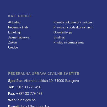
KATEGORIJE
Aktuelno
Planski dokumenti i brošure
Federalni štab
Pravilnici i podzakonski akti
Izvještaji
Obavještenja
Javne nabavke
Sindikat
Zakoni
Pristup informacijama
Uredbe
FEDERALNA UPRAVA CIVILNE ZAŠTITE
Sjedište:
Vitomira Lukića 10, 71000 Sarajevo
Tel:
+387 33 779 450
Fax:
+387 33 779 499
Web:
fucz.gov.ba
E-mail:
fucz@fucz.gov.ba