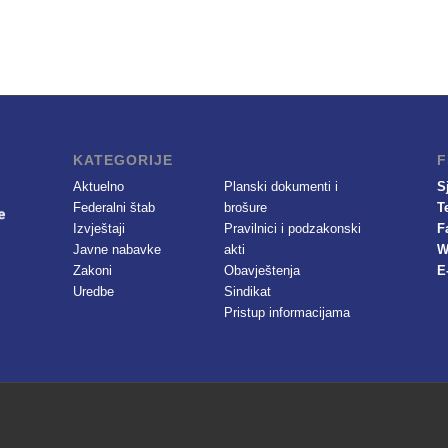
KATEGORIJE
F
Aktuelno
Planski dokumenti i
S
Federalni štab
brošure
T
Izvještaji
Pravilnici i podzakonski
F
Javne nabavke
akti
W
Zakoni
Obavještenja
E
Uredbe
Sindikat
Pristup informacijama