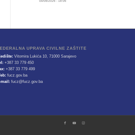
04/08/2026 - 18:06
EDERALNA UPRAVA CIVILNE ZAŠTITE
jedište:
Vitomira Lukića 10, 71000 Sarajevo
el:
+387 33 779 450
ax:
+387 33 779 499
eb:
fucz.gov.ba
-mail:
fucz@fucz.gov.ba