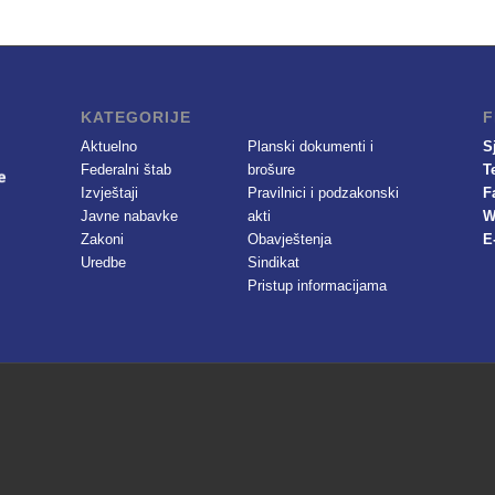
KATEGORIJE
F
Aktuelno
Planski dokumenti i
S
Federalni štab
brošure
T
Izvještaji
Pravilnici i podzakonski
F
Javne nabavke
akti
W
Zakoni
Obavještenja
E
Uredbe
Sindikat
Pristup informacijama