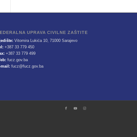
EDERALNA UPRAVA CIVILNE ZAŠTITE
jedište:
Vitomira Lukića 10, 71000 Sarajevo
el:
+387 33 779 450
ax:
+387 33 779 499
eb:
fucz.gov.ba
-mail:
fucz@fucz.gov.ba