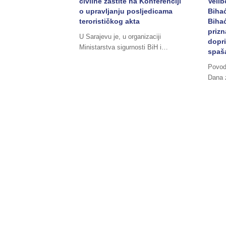
civilne zaštite na Konferenciji
Velib
o upravljanju posljedicama
Bihać
terorističkog akta
Bihać
priz
U Sarajevu je, u organizaciji
dopri
Ministarstva sigurnosti BiH i…
spaš
Povod
Dana 