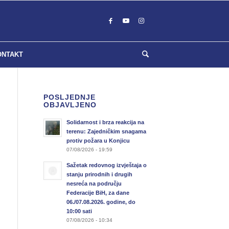
ONTAKT
POSLJEDNJE
OBJAVLJENO
Solidarnost i brza reakcija na
terenu: Zajedničkim snagama
protiv požara u Konjicu
07/08/2026 - 19:59
Sažetak redovnog izvještaja o
stanju prirodnih i drugih
nesreća na području
Federacije BiH, za dane
06./07.08.2026. godine, do
10:00 sati
07/08/2026 - 10:34