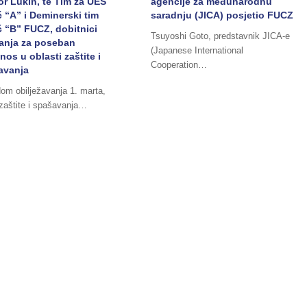
or Lukin, te Tim za UES
agencije za međunarodnu
 “A” i Deminerski tim
saradnju (JICA) posjetio FUCZ
 “B” FUCZ, dobitnici
Tsuyoshi Goto, predstavnik JICA-e
nanja za poseban
(Japanese International
nos u oblasti zaštite i
Cooperation…
avanja
om obilježavanja 1. marta,
zaštite i spašavanja…