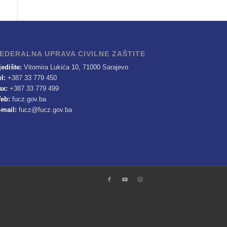
EDERALNA UPRAVA CIVILNE ZAŠTITE
jedište:
Vitomira Lukića 10, 71000 Sarajevo
el:
+387 33 779 450
ax:
+387 33 779 499
eb:
fucz.gov.ba
-mail:
fucz@fucz.gov.ba