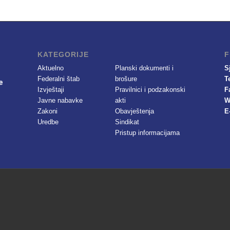
KATEGORIJE
F
Aktuelno
Planski dokumenti i
S
Federalni štab
brošure
T
Izvještaji
Pravilnici i podzakonski
F
Javne nabavke
akti
W
Zakoni
Obavještenja
E
Uredbe
Sindikat
Pristup informacijama