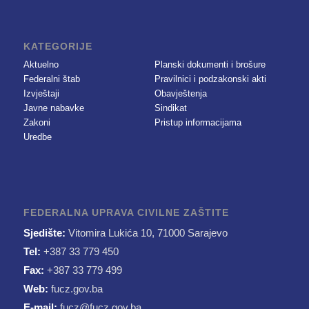
KATEGORIJE
Aktuelno
Planski dokumenti i brošure
Federalni štab
Pravilnici i podzakonski akti
Izvještaji
Obavještenja
Javne nabavke
Sindikat
Zakoni
Pristup informacijama
Uredbe
FEDERALNA UPRAVA CIVILNE ZAŠTITE
Sjedište:
Vitomira Lukića 10, 71000 Sarajevo
Tel:
+387 33 779 450
Fax:
+387 33 779 499
Web:
fucz.gov.ba
E-mail:
fucz@fucz.gov.ba