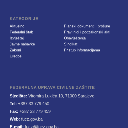
KATEGORIJE
Aktuelno
Planski dokumenti i brošure
Federalni štab
Pravilnici i podzakonski akti
Izvještaji
Obavještenja
Javne nabavke
Sindikat
Zakoni
Pristup informacijama
Uredbe
FEDERALNA UPRAVA CIVILNE ZAŠTITE
Sjedište:
Vitomira Lukića 10, 71000 Sarajevo
Tel:
+387 33 779 450
Fax:
+387 33 779 499
Web:
fucz.gov.ba
E-mail:
fucz@fucz.gov.ba