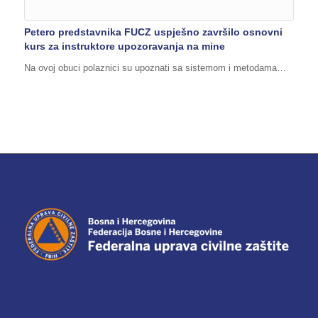
Petero predstavnika FUCZ uspješno završilo osnovni
kurs za instruktore upozoravanja na mine
Na ovoj obuci polaznici su upoznati sa sistemom i metodama…