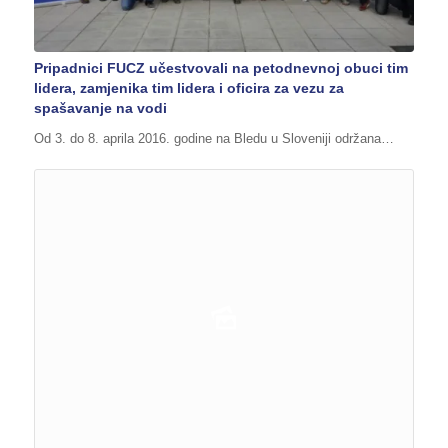
Pripadnici FUCZ učestvovali na petodnevnoj obuci tim
lidera, zamjenika tim lidera i oficira za vezu za
spašavanje na vodi
Od 3. do 8. aprila 2016. godine na Bledu u Sloveniji održana…