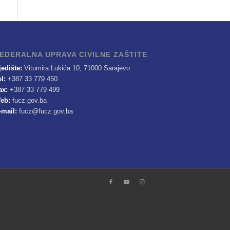
EDERALNA UPRAVA CIVILNE ZAŠTITE
jedište:
Vitomira Lukića 10, 71000 Sarajevo
el:
+387 33 779 450
ax:
+387 33 779 499
eb:
fucz.gov.ba
-mail:
fucz@fucz.gov.ba