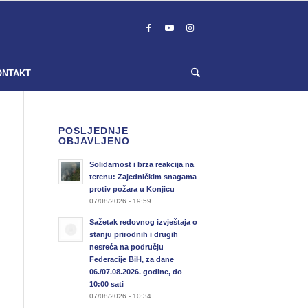
ONTAKT
POSLJEDNJE
OBJAVLJENO
Solidarnost i brza reakcija na
terenu: Zajedničkim snagama
protiv požara u Konjicu
07/08/2026 - 19:59
Sažetak redovnog izvještaja o
stanju prirodnih i drugih
nesreća na području
Federacije BiH, za dane
06./07.08.2026. godine, do
10:00 sati
07/08/2026 - 10:34