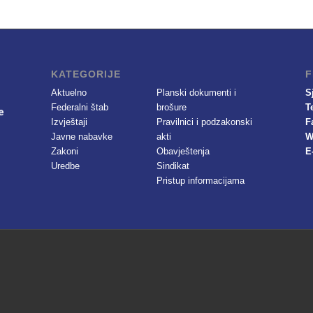
KATEGORIJE
F
Aktuelno
Planski dokumenti i
S
Federalni štab
brošure
T
Izvještaji
Pravilnici i podzakonski
F
Javne nabavke
akti
W
Zakoni
Obavještenja
E
Uredbe
Sindikat
Pristup informacijama