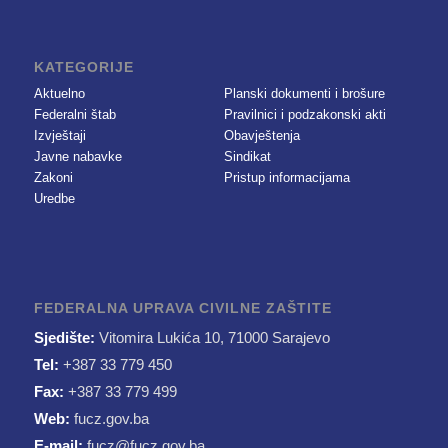
KATEGORIJE
Aktuelno
Planski dokumenti i brošure
Federalni štab
Pravilnici i podzakonski akti
Izvještaji
Obavještenja
Javne nabavke
Sindikat
Zakoni
Pristup informacijama
Uredbe
FEDERALNA UPRAVA CIVILNE ZAŠTITE
Sjedište:
Vitomira Lukića 10, 71000 Sarajevo
Tel:
+387 33 779 450
Fax:
+387 33 779 499
Web:
fucz.gov.ba
E-mail:
fucz@fucz.gov.ba