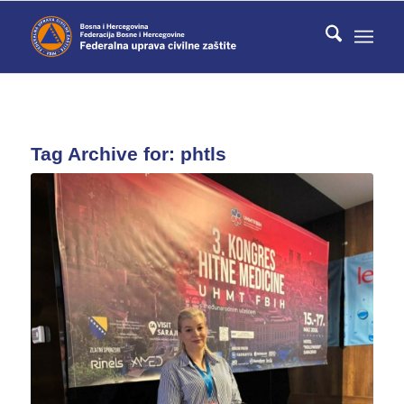
Tag Archive for:
phtls