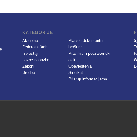
KATEGORIJE
F
Aktuelno
Planski dokumenti i
S
Federalni štab
brošure
T
Izvještaji
Pravilnici i podzakonski
F
Javne nabavke
akti
W
Zakoni
Obavještenja
E
Uredbe
Sindikat
Pristup informacijama