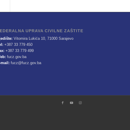
EDERALNA UPRAVA CIVILNE ZAŠTITE
jedište:
Vitomira Lukića 10, 71000 Sarajevo
el:
+387 33 779 450
ax:
+387 33 779 499
eb:
fucz.gov.ba
-mail:
fucz@fucz.gov.ba