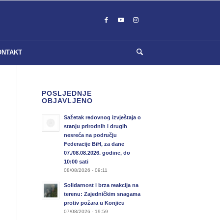
ONTAKT
POSLJEDNJE
OBJAVLJENO
Sažetak redovnog izvještaja o
stanju prirodnih i drugih
nesreća na području
Federacije BiH, za dane
07./08.08.2026. godine, do
10:00 sati
08/08/2026 - 09:11
Solidarnost i brza reakcija na
terenu: Zajedničkim snagama
protiv požara u Konjicu
07/08/2026 - 19:59