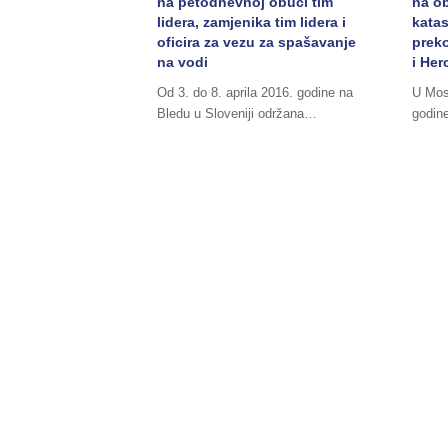
na petodnevnoj obuci tim
na ob
lidera, zamjenika tim lidera i
katas
oficira za vezu za spašavanje
prek
na vodi
i Her
Od 3. do 8. aprila 2016. godine na
U Most
Bledu u Sloveniji održana…
godin