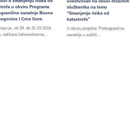
uci o smanjenju rizika od
učestvovali na obuci državnih
trofa u okviru Programa
službenika na temu
ogranične saradnje Bosne
“Smanjenje rizika od
cegovine i Crne Gore
katastrofa”
aru je, od 28. do 31.03.2016.
U okviru projekta “Prekogranična
e, održana četverodnevna…
saradnja u zaštiti…