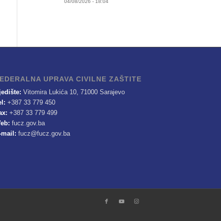
04/08/2026 - 18:04
EDERALNA UPRAVA CIVILNE ZAŠTITE
jedište:
Vitomira Lukića 10, 71000 Sarajevo
el:
+387 33 779 450
ax:
+387 33 779 499
eb:
fucz.gov.ba
-mail:
fucz@fucz.gov.ba