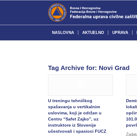
NASLOVNA
AKTUELNO
UPRAVA
Tag Archive for:
Novi Grad
U treningu tehničkog
Demi
spašavanja u vertikalnim
lokal
uslovima, koji je održan u
općin
Centru “Safet Zajko”, uz
101.
instruktore iz Slovenije
povr
učestvovali i spasioci FUCZ
Zadata