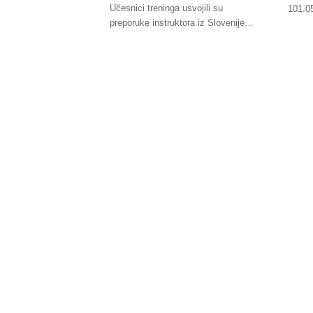
Učesnici treninga usvojili su
101.0
preporuke instruktora iz Slovenije…