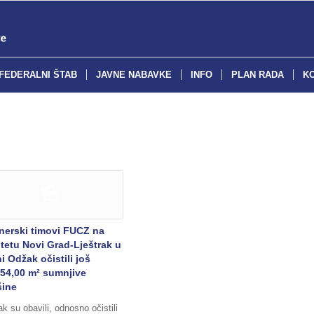
FEDERALNI ŠTAB
JAVNE NABAVKE
INFO
PLAN RADA
K
nerski timovi FUCZ na
itetu Novi Grad-Lještrak u
i Odžak očistili još
054,00 m² sumnjive
šine
k su obavili, odnosno očistili