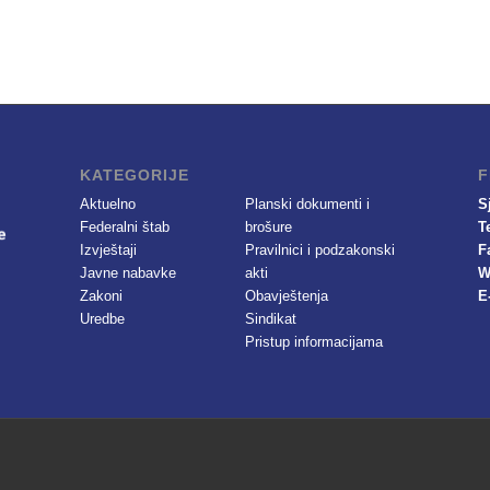
KATEGORIJE
F
Aktuelno
Planski dokumenti i
S
Federalni štab
brošure
T
Izvještaji
Pravilnici i podzakonski
F
Javne nabavke
akti
W
Zakoni
Obavještenja
E
Uredbe
Sindikat
Pristup informacijama