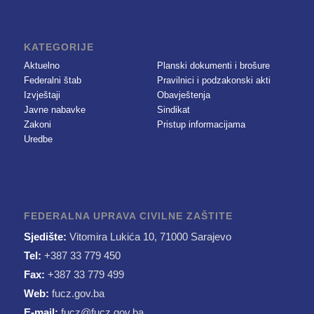
KATEGORIJE
Aktuelno
Planski dokumenti i brošure
Federalni štab
Pravilnici i podzakonski akti
Izvještaji
Obavještenja
Javne nabavke
Sindikat
Zakoni
Pristup informacijama
Uredbe
FEDERALNA UPRAVA CIVILNE ZAŠTITE
Sjedište:
Vitomira Lukića 10, 71000 Sarajevo
Tel:
+387 33 779 450
Fax:
+387 33 779 499
Web:
fucz.gov.ba
E-mail:
fucz@fucz.gov.ba