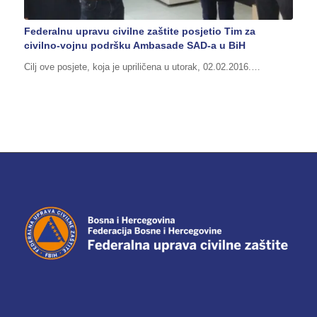
Federalnu upravu civilne zaštite posjetio Tim za
civilno-vojnu podršku Ambasade SAD-a u BiH
Cilj ove posjete, koja je upriličena u utorak, 02.02.2016.…