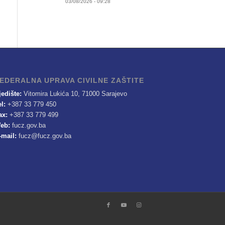
03/08/2026 - 09:28
EDERALNA UPRAVA CIVILNE ZAŠTITE
jedište:
Vitomira Lukića 10, 71000 Sarajevo
el:
+387 33 779 450
ax:
+387 33 779 499
eb:
fucz.gov.ba
-mail:
fucz@fucz.gov.ba