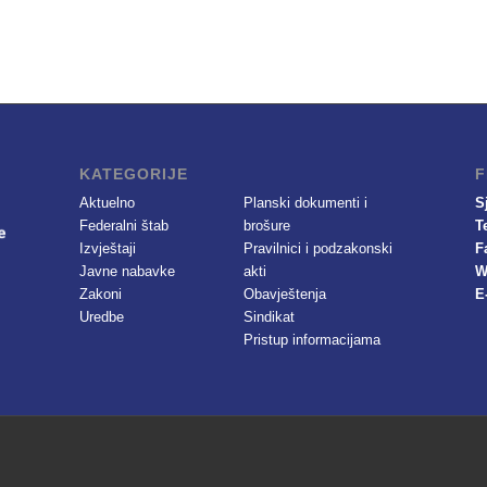
KATEGORIJE
F
Aktuelno
Planski dokumenti i
S
Federalni štab
brošure
T
Izvještaji
Pravilnici i podzakonski
F
Javne nabavke
akti
W
Zakoni
Obavještenja
E
Uredbe
Sindikat
Pristup informacijama