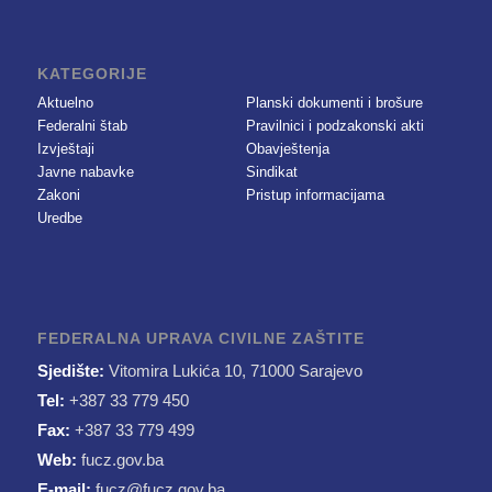
KATEGORIJE
Aktuelno
Planski dokumenti i brošure
Federalni štab
Pravilnici i podzakonski akti
Izvještaji
Obavještenja
Javne nabavke
Sindikat
Zakoni
Pristup informacijama
Uredbe
FEDERALNA UPRAVA CIVILNE ZAŠTITE
Sjedište:
Vitomira Lukića 10, 71000 Sarajevo
Tel:
+387 33 779 450
Fax:
+387 33 779 499
Web:
fucz.gov.ba
E-mail:
fucz@fucz.gov.ba