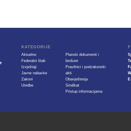
KATEGORIJE
F
Aktuelno
Planski dokumenti i
S
Federalni štab
brošure
T
Izvještaji
Pravilnici i podzakonski
F
Javne nabavke
akti
W
Zakoni
Obavještenja
E
Uredbe
Sindikat
Pristup informacijama