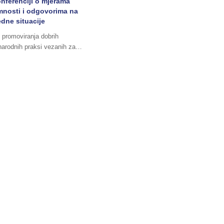
nferenciji o mjerama
mnosti i odgovorima na
dne situacije
u promoviranja dobrih
arodnih praksi vezanih za…