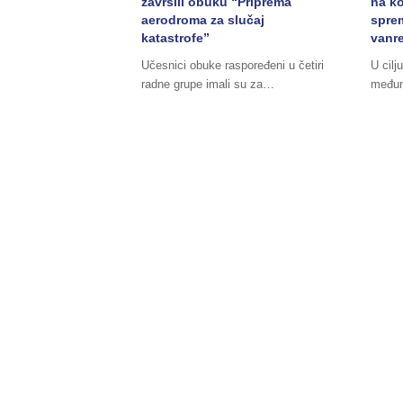
završili obuku “Priprema
na ko
aerodroma za slučaj
spre
katastrofe”
vanre
Učesnici obuke raspoređeni u četiri
U cilj
radne grupe imali su za…
međun