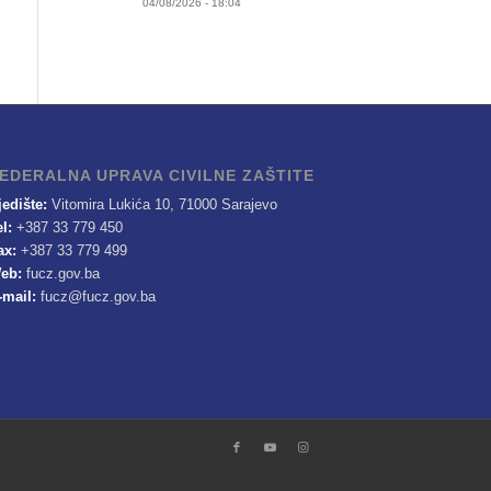
04/08/2026 - 18:04
EDERALNA UPRAVA CIVILNE ZAŠTITE
jedište:
Vitomira Lukića 10, 71000 Sarajevo
el:
+387 33 779 450
ax:
+387 33 779 499
eb:
fucz.gov.ba
-mail:
fucz@fucz.gov.ba