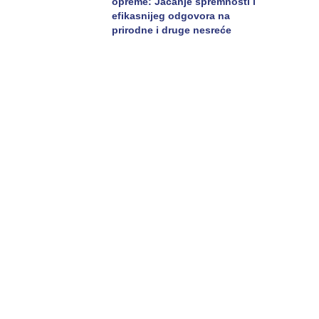
opreme: Jačanje spremnosti i
efikasnijeg odgovora na
prirodne i druge nesreće