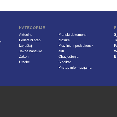
KATEGORIJE
F
Aktuelno
Planski dokumenti i
S
Federalni štab
brošure
T
Izvještaji
Pravilnici i podzakonski
F
Javne nabavke
akti
W
Zakoni
Obavještenja
E
Uredbe
Sindikat
Pristup informacijama