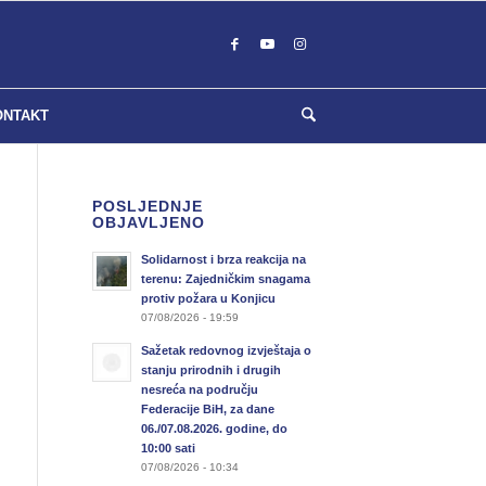
ONTAKT
POSLJEDNJE
OBJAVLJENO
Solidarnost i brza reakcija na
terenu: Zajedničkim snagama
protiv požara u Konjicu
07/08/2026 - 19:59
Sažetak redovnog izvještaja o
stanju prirodnih i drugih
nesreća na području
Federacije BiH, za dane
06./07.08.2026. godine, do
10:00 sati
07/08/2026 - 10:34