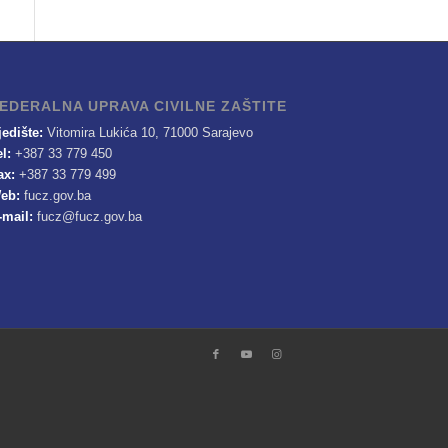
EDERALNA UPRAVA CIVILNE ZAŠTITE
jedište:
Vitomira Lukića 10, 71000 Sarajevo
el:
+387 33 779 450
ax:
+387 33 779 499
eb:
fucz.gov.ba
-mail:
fucz@fucz.gov.ba