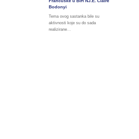
Francuske u BiH NJ.E. Claire
Bodonyi
Tema ovog sastanka bile su
aktivnosti koje su do sada
realizirane…