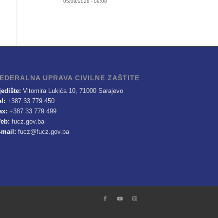
05/08/2026 - 09:08
EDERALNA UPRAVA CIVILNE ZAŠTITE
jedište:
Vitomira Lukića 10, 71000 Sarajevo
el:
+387 33 779 450
ax:
+387 33 779 499
eb:
fucz.gov.ba
-mail:
fucz@fucz.gov.ba