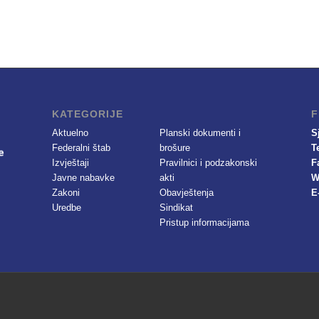
KATEGORIJE
F
Aktuelno
Planski dokumenti i
S
Federalni štab
brošure
T
Izvještaji
Pravilnici i podzakonski
F
Javne nabavke
akti
W
Zakoni
Obavještenja
E
Uredbe
Sindikat
Pristup informacijama