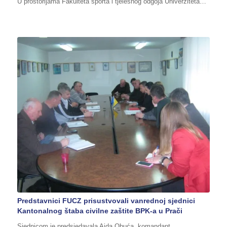
U prostorijama Fakulteta sporta i tjelesnog odgoja Univerziteta…
Predstavnici FUCZ prisustvovali vanrednoj sjednici
Kantonalnog štaba civilne zaštite BPK-a u Prači
Sjednicom je predsjedavala Aida Obuća, komandant