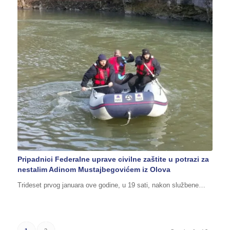
Pripadnici Federalne uprave civilne zaštite u potrazi za
nestalim Adinom Mustajbegovićem iz Olova
Trideset prvog januara ove godine, u 19 sati, nakon službene…