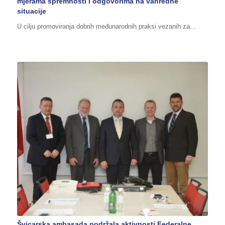
mjerama spremnosti i odgovorima na vanredne
situacije
U cilju promoviranja dobrih međunarodnih praksi vezanih za…
Švicarska ambasada podržala aktivnosti Federalne