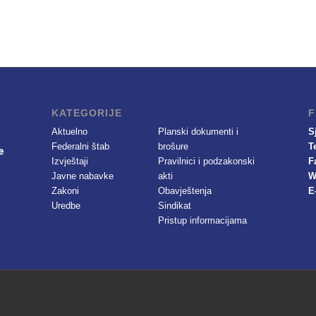
KATEGORIJE
F
Aktuelno
Planski dokumenti i
S
Federalni štab
brošure
T
Izvještaji
Pravilnici i podzakonski
F
Javne nabavke
akti
W
Zakoni
Obavještenja
E
Uredbe
Sindikat
Pristup informacijama