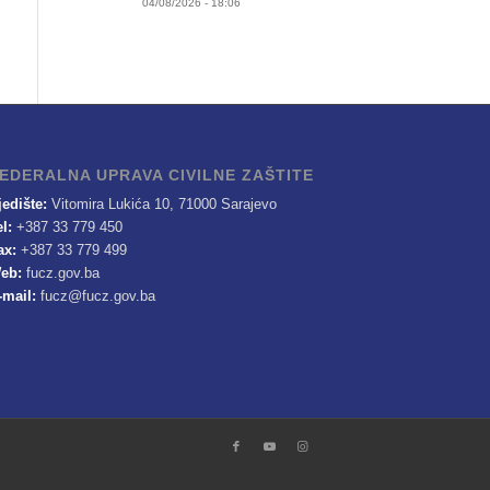
04/08/2026 - 18:06
EDERALNA UPRAVA CIVILNE ZAŠTITE
jedište:
Vitomira Lukića 10, 71000 Sarajevo
el:
+387 33 779 450
ax:
+387 33 779 499
eb:
fucz.gov.ba
-mail:
fucz@fucz.gov.ba