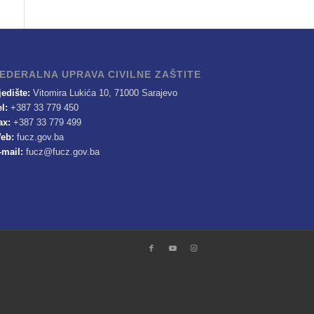
EDERALNA UPRAVA CIVILNE ZAŠTITE
jedište:
Vitomira Lukića 10, 71000 Sarajevo
el:
+387 33 779 450
ax:
+387 33 779 499
eb:
fucz.gov.ba
-mail:
fucz@fucz.gov.ba