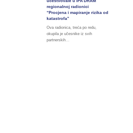
učestvovale u IPA DRAM
regionalnoj radionici
“Procjena i mapiranje rizika od
katastrofa”
Ova radionica, treća po redu,
okupila je učesnike iz svih
partnerskih…