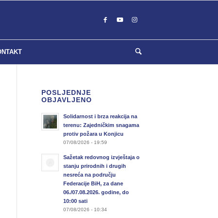
ONTAKT
POSLJEDNJE
OBJAVLJENO
Solidarnost i brza reakcija na
terenu: Zajedničkim snagama
protiv požara u Konjicu
07/08/2026 - 19:59
Sažetak redovnog izvještaja o
stanju prirodnih i drugih
nesreća na području
Federacije BiH, za dane
06./07.08.2026. godine, do
10:00 sati
07/08/2026 - 10:34