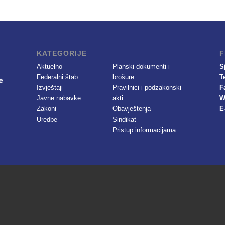
KATEGORIJE
F
Aktuelno
Planski dokumenti i
S
Federalni štab
brošure
T
Izvještaji
Pravilnici i podzakonski
F
Javne nabavke
akti
W
Zakoni
Obavještenja
E
Uredbe
Sindikat
Pristup informacijama